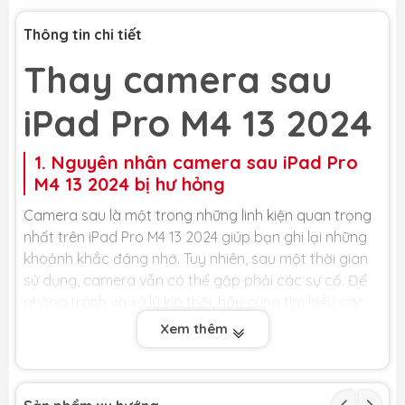
Thông tin chi tiết
Thay camera sau
iPad Pro M4 13 2024
1. Nguyên nhân camera sau iPad Pro
M4 13 2024 bị hư hỏng
Camera sau là một trong những linh kiện quan trọng
nhất trên iPad Pro M4 13 2024 giúp bạn ghi lại những
khoảnh khắc đáng nhớ. Tuy nhiên, sau một thời gian
sử dụng, camera vẫn có thể gặp phải các sự cố. Để
phòng tránh và xử lý kịp thời, hãy cùng tìm hiểu các
nguyên nhân phổ biến dẫn đến việc phải thay
Xem thêm
camera sau iPad Pro M4 13 2024:
- Va đập mạnh hoặc rơi rớt: Đây là lý do hàng đầu
khiến camera sau bị hỏng. Khi điện thoại bị rơi hoặc