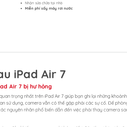
Nhận sửa chữa tại nhà
Miễn phí sấy máy rơi nước
u iPad Air 7
ad Air 7 bị hư hỏng
quan trọng nhất trên iPad Air 7 giúp bạn ghi lại những khoảnh
gian sử dụng, camera vẫn có thể gặp phải các sự cố. Để phòn
ểu các nguyên nhân phổ biến dẫn đến việc phải thay camera sa