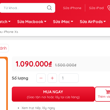
Sửa iPhone
Sửa iPad
atch
Sửa Macbook
Sửa iMac
Sửa AirPods
au iPhone Xs
sánh
1.090.000₫
1.500.000₫
Số lượng
MUA NGAY
Thêm và
(Giao tận nơi hoặc lấy tại cửa hàng)
Xem trực tiếp, lấy ngay