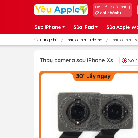
Hệ thống cửa hàng
(2 chi nhánh)
Sửa iPhone
Sửa iPad
Sửa Apple W
Trang chủ
/
Thay camera iPhone
/
Thay camera s
Thay camera sau iPhone Xs
So 