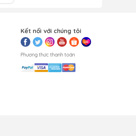
tự
 các
Kết nối với chúng tôi
.
c
Phương thức thanh toán
àu
ất
t dù