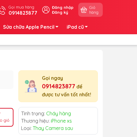
Gọi mua hàng
Đăng nhập
Giỏ
0914823877
Đăng ký
hàng
Sửa chữa Apple Pencil
iPad cũ
Gọi ngay
0914823877
để
được tư vấn tốt nhất!
Tình trạng:
Cháy hàng
o giỏ
Thương hiệu:
iPhone xs
Loại:
Thay Camera sau