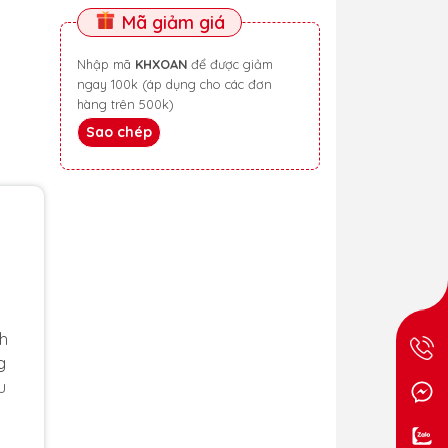
Mã giảm giá
Nhập mã
KHXOAN
để được giảm
ngay 100k (áp dụng cho các đơn
hàng trên 500k)
Sao chép
nh
g
u