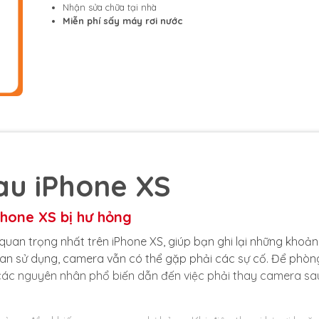
Nhận sửa chữa tại nhà
Miễn phí sấy máy rơi nước
au iPhone XS
hone XS bị hư hỏng
quan trọng nhất trên iPhone XS, giúp bạn ghi lại những khoả
gian sử dụng, camera vẫn có thể gặp phải các sự cố. Để phòn
ểu các nguyên nhân phổ biến dẫn đến việc phải thay camera sa