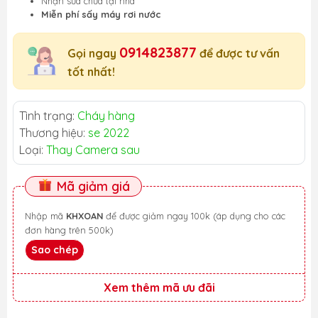
Nhận sửa chữa tại nhà
Miễn phí sấy máy rơi nước
0914823877
Gọi ngay
để được tư vấn
tốt nhất!
Tình trạng:
Cháy hàng
Thương hiệu:
se 2022
Loại:
Thay Camera sau
Mã giảm giá
Nhập mã
KHXOAN
để được giảm ngay 100k (áp dụng cho các
đơn hàng trên 500k)
Sao chép
Xem thêm mã ưu đãi