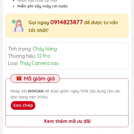
Nhận sửa chữa tại nhà
Miễn phí sấy máy rơi nước
0914823877
Gọi ngay
để được tư vấn
tốt nhất!
Tình trạng:
Cháy hàng
Thương hiệu:
12 Pro
Loại:
Thay Camera sau
Mã giảm giá
Nhập mã
KHXOAN
để được giảm ngay 100k (áp dụng cho các
đơn hàng trên 500k)
Sao chép
Xem thêm mã ưu đãi