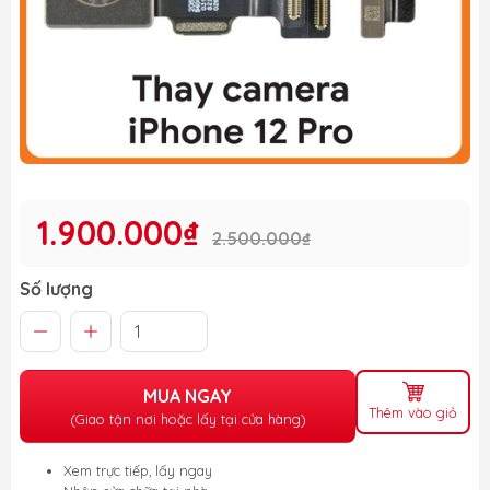
1.900.000₫
2.500.000₫
Số lượng
MUA NGAY
Thêm vào giỏ
(Giao tận nơi hoặc lấy tại cửa hàng)
Xem trực tiếp, lấy ngay