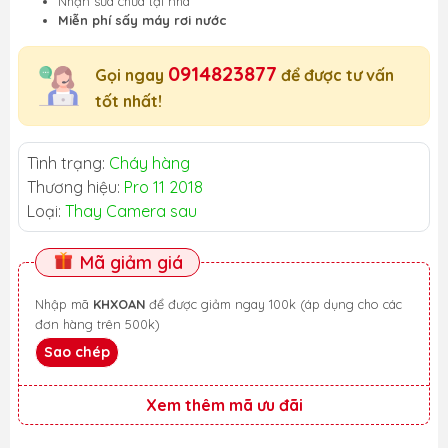
Nhận sửa chữa tại nhà
Miễn phí sấy máy rơi nước
0914823877
Gọi ngay
để được tư vấn
tốt nhất!
Tình trạng:
Cháy hàng
Thương hiệu:
Pro 11 2018
Loại:
Thay Camera sau
Mã giảm giá
Nhập mã
KHXOAN
để được giảm ngay 100k (áp dụng cho các
đơn hàng trên 500k)
Sao chép
Xem thêm mã ưu đãi