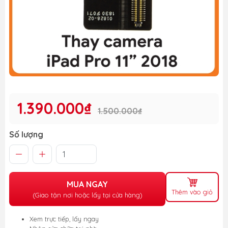
1.390.000₫
1.500.000₫
Số lượng
MUA NGAY
Thêm vào giỏ
(Giao tận nơi hoặc lấy tại cửa hàng)
Xem trực tiếp, lấy ngay