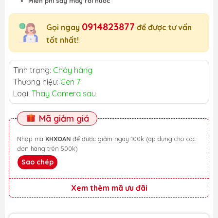
Miễn phí sấy máy rơi nước
0914823877
Gọi ngay
để được tư vấn
tốt nhất!
Tình trạng:
Cháy hàng
Thương hiệu:
Gen 7
Loại:
Thay Camera sau
Mã giảm giá
Nhập mã
KHXOAN
để được giảm ngay 100k (áp dụng cho các
đơn hàng trên 500k)
Sao chép
Xem thêm mã ưu đãi