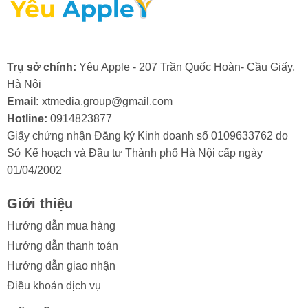
Trụ sở chính:
Yêu Apple - 207 Trần Quốc Hoàn- Cầu Giấy,
2. Nguyên nhân màn hình điện thoại
Hà Nội
iPhone 15 Pro bị hư cổ cáp
Email:
xtmedia.group@gmail.com
Hotline:
0914823877
Màn hình iPhone 15 Pro là một bộ phận quan trọng và
Giấy chứng nhận Đăng ký Kinh doanh số 0109633762 do
có giá trị, do đó, việc cổ cáp màn hình bị hỏng thường
Sở Kế hoạch và Đầu tư Thành phố Hà Nội cấp ngày
khiến người dùng khá lo lắng. Việc hiểu rõ các nguyên
01/04/2002
nhân gây ra tình trạng này sẽ giúp bạn chủ động phòng
tránh và bảo vệ thiết bị của mình hiệu quả hơn.
Giới thiệu
Trong quá trình sử dụng, màn hình iPhone 15 Pro có
Hướng dẫn mua hàng
thể gặp phải tình trạng hư hỏng ở cổ cáp. Điều này
Hướng dẫn thanh toán
thường xuất phát từ một số lý do sau:
Hướng dẫn giao nhận
- Va đập mạnh: Điện thoại bị rơi hoặc va đập gây tổn
Điều khoản dịch vụ
hại đến cổ cáp.