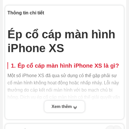
Thông tin chi tiết
Ép cổ cáp màn hình
iPhone XS
1. Ép cổ cáp màn hình iPhone XS là gì?
Một số iPhone XS đã qua sử dụng có thể gặp phải sự
cố màn hình không hoạt động hoặc nhấp nháy. Lỗi này
thường do cáp kết nối màn hình với bo mạch chủ bị
hỏng. Dịch vụ ép cổ cáp màn hình có thể giải quyết vấn
đề này.
Xem thêm
Ép cổ cáp màn hình iPhone XS là quy trình kỹ thuật
nhằm khôi phục hoặc thay thế cáp kết nối giữa màn