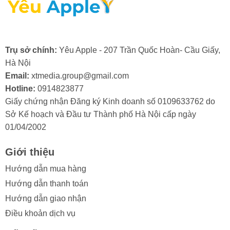
2. Nguyên nhân màn hình điện thoại
Trụ sở chính:
Yêu Apple - 207 Trần Quốc Hoàn- Cầu Giấy,
iPhone XS bị hư cổ cáp
Hà Nội
Email:
xtmedia.group@gmail.com
Màn hình iPhone XS là một bộ phận quan trọng và có
Hotline:
0914823877
giá trị, do đó, việc cổ cáp màn hình bị hỏng thường
Giấy chứng nhận Đăng ký Kinh doanh số 0109633762 do
khiến người dùng khá lo lắng. Việc hiểu rõ các nguyên
Sở Kế hoạch và Đầu tư Thành phố Hà Nội cấp ngày
nhân gây ra tình trạng này sẽ giúp bạn chủ động phòng
01/04/2002
tránh và bảo vệ thiết bị của mình hiệu quả hơn.
Trong quá trình sử dụng, màn hình iPhone XS có thể
Giới thiệu
gặp phải tình trạng hư hỏng ở cổ cáp. Điều này thường
Hướng dẫn mua hàng
xuất phát từ một số lý do sau:
Hướng dẫn thanh toán
- Va đập mạnh: Điện thoại bị rơi hoặc va đập gây tổn
Hướng dẫn giao nhận
hại đến cổ cáp.
Điều khoản dịch vụ
- Thấm nước: Nước xâm nhập làm hỏng các linh kiện ở