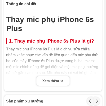
Thông tin chi tiết
Thay mic phụ iPhone 6s
Plus
1. Thay mic phụ iPhone 6s Plus là gì?
Thay mic phụ iPhone 6s Plus là dịch vụ sửa chữa
nhằm khắc phục các vấn đề liên quan đến mic phụ thứ
hai của máy. iPhone 6s Plus được trang bị hai micro:
một mic chính dùng để gọi điện và một mic phụ thường
nằm ở gần camera sau. Mic phụ này có vai trò ghi âm
khi quay video, lọc nhiễu, giảm tiếng ồn xung quanh và
Xem thêm
hỗ trợ khi bạn bật loa ngoài lúc gọi điện. Khi mic phụ bị
hỏng, các chức năng này sẽ bị ảnh hưởng, gây khó
chịu cho người dùng.
Sản phẩm xu hướng
Vì mic phụ có vai trò quan trọng trong việc cải thiện chất