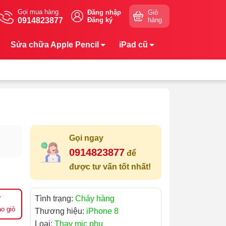
Gọi mua hàng
Đăng nhập
Giỏ
0914823877
Đăng ký
hàng
Sửa chữa Apple Pencil
iPad cũ
Gọi ngay
0914823877
để
được tư vấn tốt nhất!
Tình trạng:
Cháy hàng
o giỏ
Thương hiệu:
iPhone 8
Loại:
Thay mic phụ