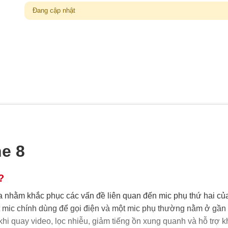
Đang cập nhật
e 8
?
a nhằm khắc phục các vấn đề liên quan đến mic phụ thứ hai củ
t mic chính dùng để gọi điện và một mic phụ thường nằm ở gần
khi quay video, lọc nhiễu, giảm tiếng ồn xung quanh và hỗ trợ k