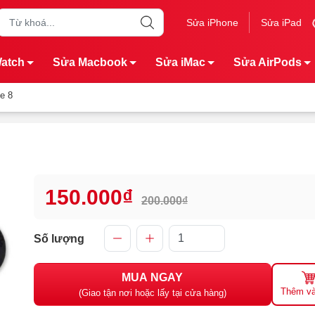
Sửa iPhone
Sửa iPad
Watch
Sửa Macbook
Sửa iMac
Sửa AirPods
e 8
150.000₫
200.000₫
Số lượng
MUA NGAY
Thêm và
(Giao tận nơi hoặc lấy tại cửa hàng)