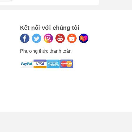
u
Kết nối với chúng tôi
ường
 dấu
Phương thức thanh toán
n
phụ
với