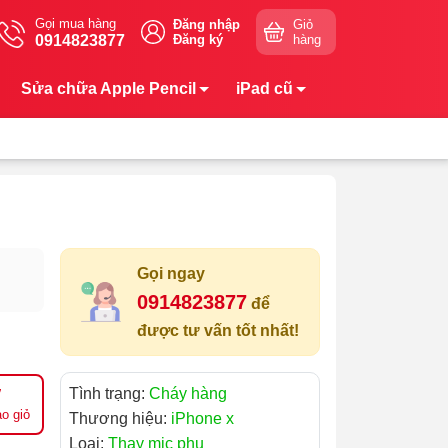
Gọi mua hàng
Đăng nhập
Giỏ
0914823877
Đăng ký
hàng
Sửa chữa Apple Pencil
iPad cũ
Gọi ngay
0914823877
để
được tư vấn tốt nhất!
Tình trạng:
Cháy hàng
o giỏ
Thương hiệu:
iPhone x
Loại:
Thay mic phụ