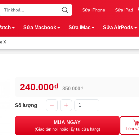
Sửa iPhone
Sửa iPad
Watch
Sửa Macbook
Sửa iMac
Sửa AirPods
ne X
240.000₫
350.000₫
Số lượng
MUA NGAY
Thêm và
(Giao tận nơi hoặc lấy tại cửa hàng)