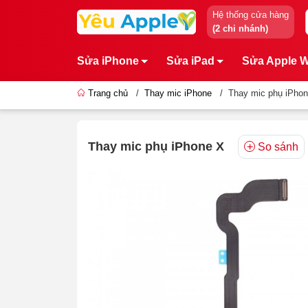
Hệ thống cửa hàng
(2 chi nhánh)
Sửa iPhone
Sửa iPad
Sửa Apple 
Trang chủ
/
Thay mic iPhone
/
Thay mic phụ iPho
Thay mic phụ iPhone X
So sánh