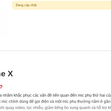
Đang cập nhật
ne X
ì?
a nhằm khắc phục các vấn đề liên quan đến mic phụ thứ hai củ
ột mic chính dùng để gọi điện và một mic phụ thường nằm ở gần
khi quay video, lọc nhiễu, giảm tiếng ồn xung quanh và hỗ trợ k