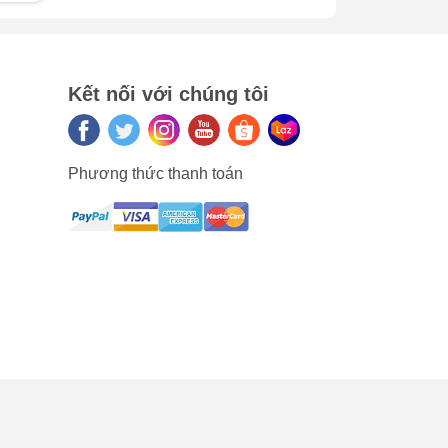
u
Kết nối với chúng tôi
ường
 dấu
Phương thức thanh toán
n
phụ
với