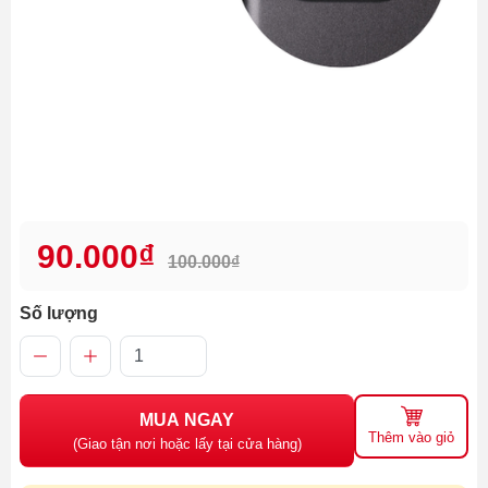
90.000₫
100.000₫
Số lượng
MUA NGAY
Thêm vào giỏ
(Giao tận nơi hoặc lấy tại cửa hàng)