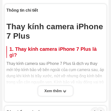
Thông tin chi tiết
Thay kính camera iPhone
7 Plus
1. Thay kính camera iPhone 7 Plus là
gì?
Thay kính camera sau iPhone 7 Plus là dịch vụ thay
mới lớp kính bảo vệ bên ngoài của cụm camera sau, áp
dụng khi kính bị trầy xước, nứt vỡ nhưng ống kính bên
trong vẫn còn nguyên vẹn. Kính bảo vệ này đóng vai trò
rất quan trọng, không chỉ ngăn bụi bẩn và nước xâm
Xem thêm
nhập mà còn đảm bảo chất lượng hình ảnh luôn sắc
nét. Do đó, khi kính camera bị hỏng, việc thay kính
camera iPhone là cần thiết để bảo vệ cụm camera và