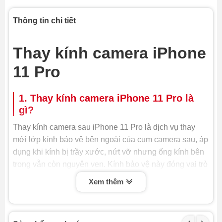
Thông tin chi tiết
Thay kính camera iPhone
11 Pro
1. Thay kính camera iPhone 11 Pro là
gì?
Thay kính camera sau iPhone 11 Pro là dịch vụ thay
mới lớp kính bảo vệ bên ngoài của cụm camera sau, áp
dụng khi kính bị trầy xước, nứt vỡ nhưng ống kính bên
trong vẫn còn nguyên vẹn. Kính bảo vệ này đóng vai trò
rất quan trọng, không chỉ ngăn bụi bẩn và nước xâm
Xem thêm
nhập mà còn đảm bảo chất lượng hình ảnh luôn sắc
nét. Do đó, khi kính camera bị hỏng, việc thay kính
camera iPhone là cần thiết để bảo vệ cụm camera và