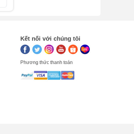
So sánh
So sán
iến
ránh
g
Kết nối với chúng tôi
Phương thức thanh toán
 gặp