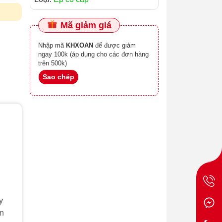
Mã giảm giá
Nhập mã
KHXOAN
để được giảm
ngay 100k (áp dụng cho các đơn hàng
trên 500k)
Sao chép
y
ấn