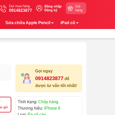
Gọi mua hàng
Đăng nhập
Giỏ
0914823877
Đăng ký
hàng
Sửa chữa Apple Pencil
iPad cũ
Gọi ngay
0914823877
để
được tư vấn tốt nhất!
Tình trạng:
Cháy hàng
o giỏ
Thương hiệu:
iPhone 8
Loại:
Ép cổ cáp