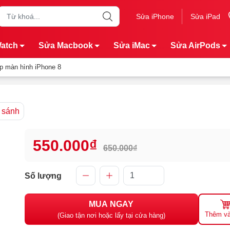
Sửa iPhone
Sửa iPad
Watch
Sửa Macbook
Sửa iMac
Sửa AirPods
p màn hình iPhone 8
 sánh
550.000₫
650.000₫
Số lượng
MUA NGAY
Thêm và
(Giao tận nơi hoặc lấy tại cửa hàng)