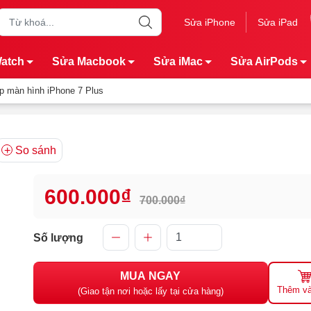
Sửa iPhone
Sửa iPad
Watch
Sửa Macbook
Sửa iMac
Sửa AirPods
p màn hình iPhone 7 Plus
So sánh
600.000₫
700.000₫
Số lượng
MUA NGAY
Thêm và
(Giao tận nơi hoặc lấy tại cửa hàng)