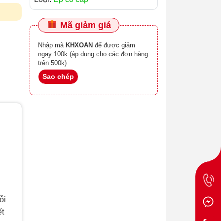
Mã giảm giá
Nhập mã
KHXOAN
để được giảm
ngay 100k (áp dụng cho các đơn hàng
trên 500k)
Sao chép
ỗi
ết