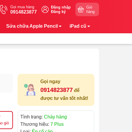
Gọi mua hàng
Đăng nhập
Giỏ
0914823877
Đăng ký
hàng
Sửa chữa Apple Pencil
iPad cũ
Gọi ngay
0914823877
để
được tư vấn tốt nhất!
Tình trạng:
Cháy hàng
o giỏ
Thương hiệu:
7 Plus
Loại:
Ép cổ cáp