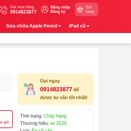
Gọi mua hàng
Đăng nhập
Giỏ
0914823877
Đăng ký
hàng
Sửa chữa Apple Pencil
iPad cũ
Gọi ngay
0914823877
để
được tư vấn tốt nhất!
Tình trạng:
Cháy hàng
o giỏ
Thương hiệu:
se 2020
Loại:
Ép cổ cáp