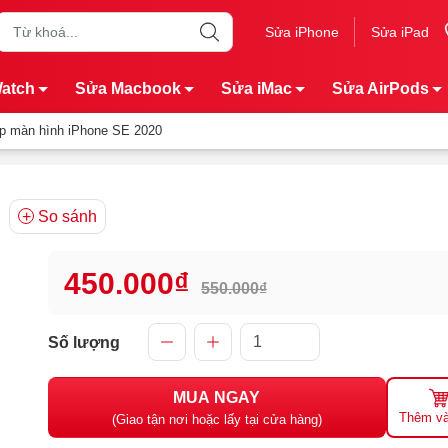
Sửa iPhone
Sửa iPad
Watch
Sửa Macbook
Sửa iMac
Sửa AirPods
p màn hình iPhone SE 2020
So sánh
450.000₫
550.000₫
Số lượng
MUA NGAY
Thêm và
(Giao tận nơi hoặc lấy tại cửa hàng)