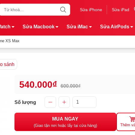
Sửa iPhone
Sửa iPad
Watch
Sửa Macbook
Sửa iMac
Sửa AirPods
hone XS Max
o sánh
540.000₫
600.000₫
Số lượng
MUA NGAY
Thêm và
(Giao tận nơi hoặc lấy tại cửa hàng)