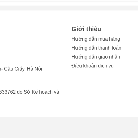
ẻo mà bị lẫn nhiều tạp âm, tiếng lách tách khó chịu. Vấn đề này
ạn và người nghe cảm thấy khó chịu. Việc thay mic thoại iPhon
Giới thiệu
àng, trong trẻo như ban đầu.
Hướng dẫn mua hàng
sai
Hướng dẫn thanh toán
diện được giọng nói của bạn, hoặc phản hồi chậm chạp và khôn
Hướng dẫn giao nhận
ng hoạt động hiệu quả như trước. Dấu hiệu này cho thấy đã đến 
Điều khoản dịch vụ
hoại iPhone để Siri hoạt động bình thường trở lại.
- Cầu Giấy, Hà Nội
633762 do Sở Kế hoạch và
2
one
XS Max
gặp hư hỏng
hoại iPhone XS Max bị hư hỏng. Dưới đây là một số nguyên nh
ào nước