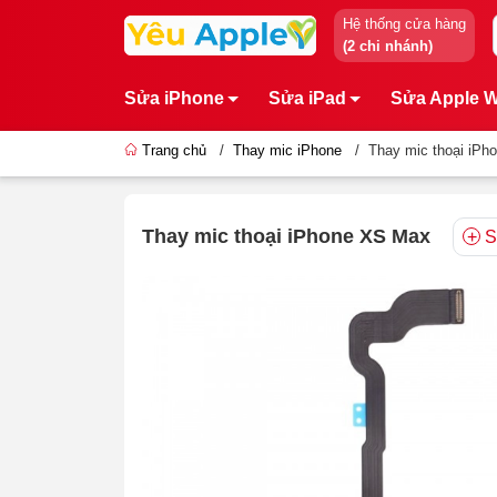
Hệ thống cửa hàng
(2 chi nhánh)
Sửa iPhone
Sửa iPad
Sửa Apple 
Trang chủ
/
Thay mic iPhone
/
Thay mic thoại iP
Thay mic thoại iPhone XS Max
S