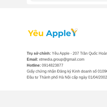
Âm thanh rè, nhiễu khi gọi
Âm thanh phát ra từ mic không còn trong tr
giảm chất lượng cuộc gọi đáng kể, khiến b
XS Max sẽ giúp khôi phục lại âm thanh rõ r
Siri không phản hồi hoặc phản hồi 
Bạn gọi Siri nhưng trợ lý ảo không nhận 
chính xác. Khi đó, có thể mic thoại đã khô
bạn nên mang máy đi kiểm tra và thay mic t
Trụ sở chính:
Yêu Apple - 207 Trần Quốc Hoàn
Email:
xtmedia.group@gmail.com
Hotline:
0914823877
Giấy chứng nhận Đăng ký Kinh doanh số 0109
Đầu tư Thành phố Hà Nội cấp ngày 01/04/200
3. Nguyên nhân mic thoại iPh
Có nhiều nguyên nhân dẫn đến việc mic t
chính:
iPhone bị rơi, va đập mạnh hoặc v