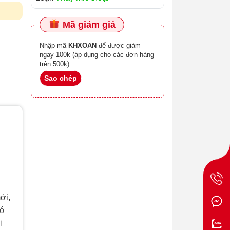
Mã giảm giá
Nhập mã
KHXOAN
để được giảm
ngay 100k (áp dụng cho các đơn hàng
trên 500k)
Sao chép
ới,
có
i