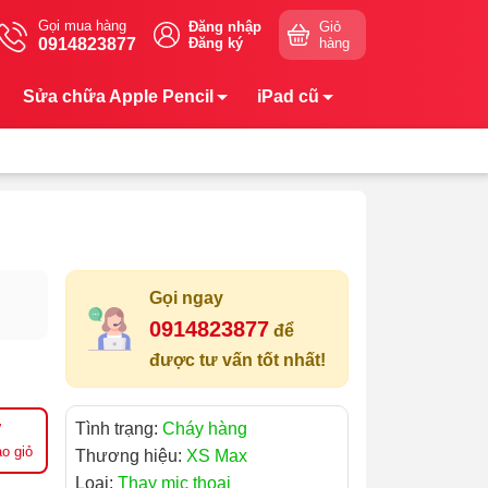
Gọi mua hàng
Đăng nhập
Giỏ
0914823877
Đăng ký
hàng
Sửa chữa Apple Pencil
iPad cũ
Gọi ngay
0914823877
để
được tư vấn tốt nhất!
Tình trạng:
Cháy hàng
o giỏ
Thương hiệu:
XS Max
Loại:
Thay mic thoại