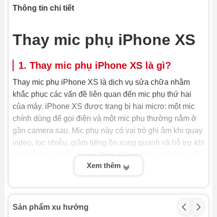
Thông tin chi tiết
Thay mic phụ iPhone XS
1. Thay mic phụ iPhone XS là gì?
Thay mic phụ iPhone XS là dịch vụ sửa chữa nhằm
khắc phục các vấn đề liên quan đến mic phụ thứ hai
của máy. iPhone XS được trang bị hai micro: một mic
chính dùng để gọi điện và một mic phụ thường nằm ở
gần camera sau. Mic phụ này có vai trò ghi âm khi quay
video, lọc nhiễu, giảm tiếng ồn xung quanh và hỗ trợ khi
bạn bật loa ngoài lúc gọi điện. Khi mic phụ bị hỏng, các
Xem thêm
chức năng này sẽ bị ảnh hưởng, gây khó chịu cho
người dùng.
Vì mic phụ có vai trò quan trọng trong việc cải thiện chất
Sản phẩm xu hướng
lượng âm thanh, nên khi nó gặp vấn đề, bạn cần tìm