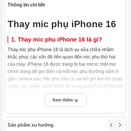
Thông tin chi tiết
Thay mic phụ iPhone 16
1. Thay mic phụ iPhone 16 là gì?
Thay mic phụ iPhone 16 là dịch vụ sửa chữa nhằm
khắc phục các vấn đề liên quan đến mic phụ thứ hai
của máy. iPhone 16 được trang bị hai micro: một mic
chính dùng để gọi điện và một mic phụ thường nằm ở
gần camera sau. Mic phụ này có vai trò ghi âm khi quay
video, lọc nhiễu, giảm tiếng ồn xung quanh và hỗ trợ khi
bạn bật loa ngoài lúc gọi điện. Khi mic phụ bị hỏng, các
Xem thêm
chức năng này sẽ bị ảnh hưởng, gây khó chịu cho
người dùng.
Vì mic phụ có vai trò quan trọng trong việc cải thiện chất
Sản phẩm xu hướng
lượng âm thanh, nên khi nó gặp vấn đề, bạn cần tìm