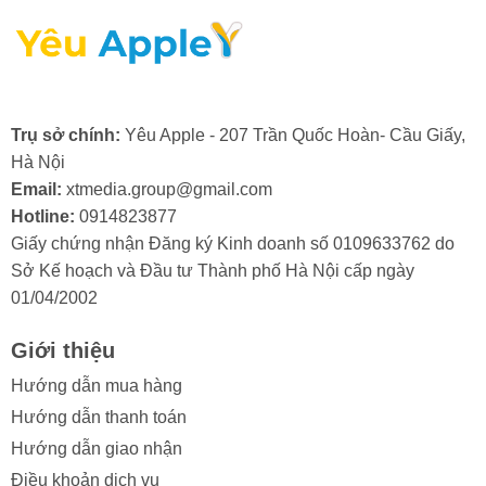
nhạy cảm của camera.
- Lỗi từ nhà sản xuất: Mặc dù hiếm gặp, nhưng đôi khi
camera trước có thể bị lỗi ngay từ khi xuất xưởng.
Trong trường hợp này, bạn sẽ cần đến dịch vụ bảo
hành hoặc thay camera trước iPad mới.
Trụ sở chính:
Yêu Apple - 207 Trần Quốc Hoàn- Cầu Giấy,
Hà Nội
Email:
xtmedia.group@gmail.com
Hotline:
0914823877
Giấy chứng nhận Đăng ký Kinh doanh số 0109633762 do
2. Khi nào cần thay camera trước cho
Sở Kế hoạch và Đầu tư Thành phố Hà Nội cấp ngày
iPad Pro M1 11 2021?
01/04/2002
Trong quá trình sử dụng, nếu bạn vô tình làm kính
Giới thiệu
camera trước iPad bị va đập mạnh, bạn cần thay
camera trước iPad Pro M1 11 2021 khi nhận thấy các
Hướng dẫn mua hàng
dấu hiệu sau:
Hướng dẫn thanh toán
Hướng dẫn giao nhận
- Ảnh hoặc video bị mờ, không thể lấy nét.
Điều khoản dịch vụ