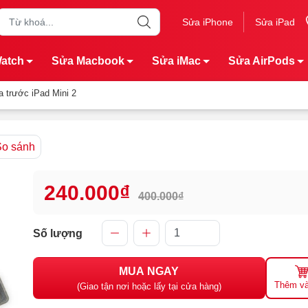
Sửa iPhone
Sửa iPad
Watch
Sửa Macbook
Sửa iMac
Sửa AirPods
 trước iPad Mini 2
So sánh
240.000₫
400.000₫
Số lượng
MUA NGAY
Thêm và
(Giao tận nơi hoặc lấy tại cửa hàng)