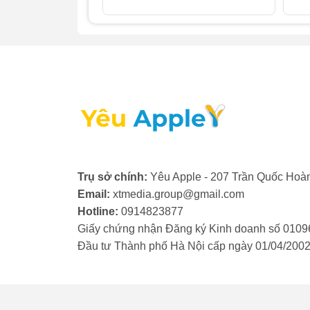
2. Khi nào cần thay camera tr
Trong quá trình sử dụng, nếu bạn vô tình 
trước iPad Mini 2 khi nhận thấy các dấu hi
- Ảnh hoặc video bị mờ, không thể lấy nét.
- Chất lượng ảnh chụp kém đi rõ rệt, xuất 
- Khi mở ứng dụng camera, màn hình chỉ h
Khi kính camera trước iPad Mini 2 gặp ph
Trụ sở chính:
Yêu Apple - 207 Trần Quốc Hoàn
tức. Việc này không chỉ giúp khôi phục c
Email:
xtmedia.group@gmail.com
bộ phận khác bên trong thiết bị, đảm bảo a
Hotline:
0914823877
Giấy chứng nhận Đăng ký Kinh doanh số 0109
Đầu tư Thành phố Hà Nội cấp ngày 01/04/200
3. Thay camera trước iPad Mi
Camera nguyên bản của iPad được trang bị 