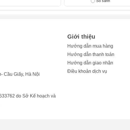
So sánh
ước cho iPad Mini 2?
làm kính camera trước iPad bị va đập mạnh, bạn cần thay camer
ệu sau:
Giới thiệu
hiện các vết đốm hoặc sọc lạ.
Hướng dẫn mua hàng
Hướng dẫn thanh toán
iển thị một màu đen, không thể sử dụng được.
Hướng dẫn giao nhận
ải những vấn đề đã nêu, bạn nên thay camera trước iPad ngay l
Điều khoản dịch vụ
- Cầu Giấy, Hà Nội
hức năng của camera mà còn ngăn ngừa hư hỏng lây lan sang c
n toàn và kéo dài tuổi thọ cho chiếc iPad của bạn.
633762 do Sở Kế hoạch và
2
ni 2 có ảnh hưởng gì không?
khả năng chống nước tốt, giúp thiết bị hoạt động ổn định tron