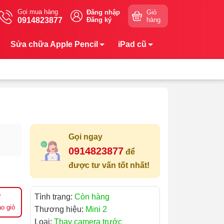
Gọi mua hàng
Đăng nhập
Giỏ
0914823877
Đăng ký
hàng
Sửa chữa Apple Pencil
iPad cũ
Gọi ngay
0914823877
để
được tư vấn tốt nhất!
Tình trạng:
Còn hàng
o giỏ
Thương hiệu:
Mini 2
Loại:
Thay camera trước