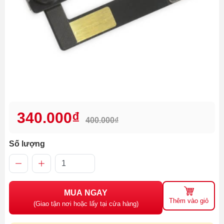
340.000₫
400.000₫
Số lượng
MUA NGAY
Thêm vào giỏ
(Giao tận nơi hoặc lấy tại cửa hàng)