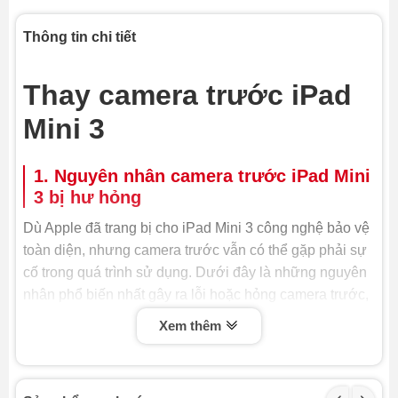
Thông tin chi tiết
Thay camera trước iPad
Mini 3
1. Nguyên nhân camera trước iPad Mini
3 bị hư hỏng
Dù Apple đã trang bị cho iPad Mini 3 công nghệ bảo vệ
toàn diện, nhưng camera trước vẫn có thể gặp phải sự
cố trong quá trình sử dụng. Dưới đây là những nguyên
nhân phổ biến nhất gây ra lỗi hoặc hỏng camera trước,
buộc bạn phải thay camera trước iPad Mini 3 hoặc sửa
Xem thêm
chữa:
- Va đập hoặc rơi rớt: Đây là nguyên nhân hàng đầu
khiến camera trước bị hỏng. Lực tác động mạnh có thể