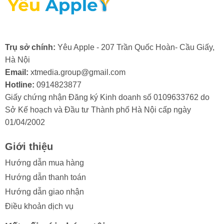
- Lỗi từ nhà sản xuất: Mặc dù hiếm gặp, nhưng đôi khi
camera trước có thể bị lỗi ngay từ khi xuất xưởng.
Trong trường hợp này, bạn sẽ cần đến dịch vụ bảo
hành hoặc thay camera trước iPad mới.
Trụ sở chính:
Yêu Apple - 207 Trần Quốc Hoàn- Cầu Giấy,
Hà Nội
Email:
xtmedia.group@gmail.com
Hotline:
0914823877
Giấy chứng nhận Đăng ký Kinh doanh số 0109633762 do
2. Khi nào cần thay camera trước cho
Sở Kế hoạch và Đầu tư Thành phố Hà Nội cấp ngày
iPad Mini 3?
01/04/2002
Trong quá trình sử dụng, nếu bạn vô tình làm kính
Giới thiệu
camera trước iPad bị va đập mạnh, bạn cần thay
camera trước iPad Mini 3 khi nhận thấy các dấu hiệu
Hướng dẫn mua hàng
sau:
Hướng dẫn thanh toán
Hướng dẫn giao nhận
- Ảnh hoặc video bị mờ, không thể lấy nét.
Điều khoản dịch vụ
- Chất lượng ảnh chụp kém đi rõ rệt, xuất hiện các vết