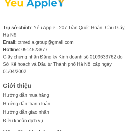
- Lỗi từ nhà sản xuất: Mặc dù hiếm gặp, nhưng đôi khi
camera trước có thể bị lỗi ngay từ khi xuất xưởng.
Trong trường hợp này, bạn sẽ cần đến dịch vụ bảo
hành hoặc thay camera trước iPad mới.
Trụ sở chính:
Yêu Apple - 207 Trần Quốc Hoàn- Cầu Giấy,
Hà Nội
Email:
xtmedia.group@gmail.com
Hotline:
0914823877
Giấy chứng nhận Đăng ký Kinh doanh số 0109633762 do
2. Khi nào cần thay camera trước cho
Sở Kế hoạch và Đầu tư Thành phố Hà Nội cấp ngày
iPad Gen 6?
01/04/2002
Trong quá trình sử dụng, nếu bạn vô tình làm kính
Giới thiệu
camera trước iPad bị va đập mạnh, bạn cần thay
camera trước iPad Gen 6 khi nhận thấy các dấu hiệu
Hướng dẫn mua hàng
sau:
Hướng dẫn thanh toán
Hướng dẫn giao nhận
- Ảnh hoặc video bị mờ, không thể lấy nét.
Điều khoản dịch vụ
- Chất lượng ảnh chụp kém đi rõ rệt, xuất hiện các vết