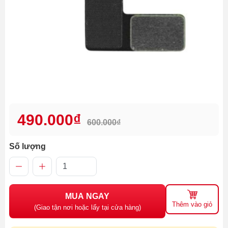
490.000₫
600.000₫
Số lượng
MUA NGAY
Thêm vào giỏ
(Giao tận nơi hoặc lấy tại cửa hàng)