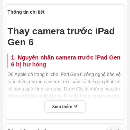
Thông tin chi tiết
Thay camera trước iPad
Gen 6
1. Nguyên nhân camera trước iPad Gen
6 bị hư hỏng
Dù Apple đã trang bị cho iPad Gen 6 công nghệ bảo vệ
toàn diện, nhưng camera trước vẫn có thể gặp phải sự
cố trong quá trình sử dụng. Dưới đây là những nguyên
nhân phổ biến nhất gây ra lỗi hoặc hỏng camera trước,
buộc bạn phải thay camera trước iPad Gen 6 hoặc sửa
Xem thêm
chữa:
- Va đập hoặc rơi rớt: Đây là nguyên nhân hàng đầu
khiến camera trước bị hỏng. Lực tác động mạnh có thể