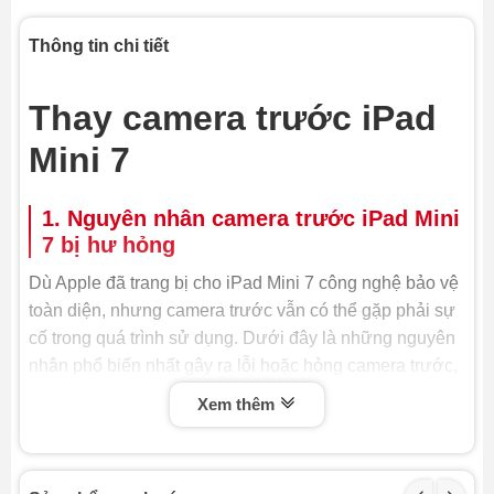
Thông tin chi tiết
Thay camera trước iPad
Mini 7
1. Nguyên nhân camera trước iPad Mini
7 bị hư hỏng
Dù Apple đã trang bị cho iPad Mini 7 công nghệ bảo vệ
toàn diện, nhưng camera trước vẫn có thể gặp phải sự
cố trong quá trình sử dụng. Dưới đây là những nguyên
nhân phổ biến nhất gây ra lỗi hoặc hỏng camera trước,
buộc bạn phải thay camera trước iPad Mini 7 hoặc sửa
Xem thêm
chữa:
- Va đập hoặc rơi rớt: Đây là nguyên nhân hàng đầu
khiến camera trước bị hỏng. Lực tác động mạnh có thể