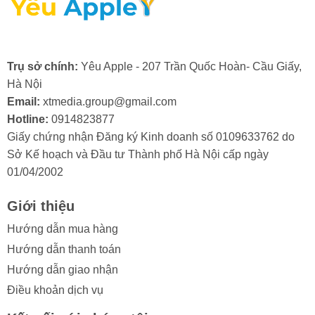
- Lỗi từ nhà sản xuất: Mặc dù hiếm gặp, nhưng đôi khi
camera trước có thể bị lỗi ngay từ khi xuất xưởng.
Trong trường hợp này, bạn sẽ cần đến dịch vụ bảo
hành hoặc thay camera trước iPad mới.
Trụ sở chính:
Yêu Apple - 207 Trần Quốc Hoàn- Cầu Giấy,
Hà Nội
Email:
xtmedia.group@gmail.com
Hotline:
0914823877
Giấy chứng nhận Đăng ký Kinh doanh số 0109633762 do
2. Khi nào cần thay camera trước cho
Sở Kế hoạch và Đầu tư Thành phố Hà Nội cấp ngày
iPad Mini 7?
01/04/2002
Trong quá trình sử dụng, nếu bạn vô tình làm kính
Giới thiệu
camera trước iPad bị va đập mạnh, bạn cần thay
camera trước iPad Mini 7 khi nhận thấy các dấu hiệu
Hướng dẫn mua hàng
sau:
Hướng dẫn thanh toán
Hướng dẫn giao nhận
- Ảnh hoặc video bị mờ, không thể lấy nét.
Điều khoản dịch vụ
- Chất lượng ảnh chụp kém đi rõ rệt, xuất hiện các vết