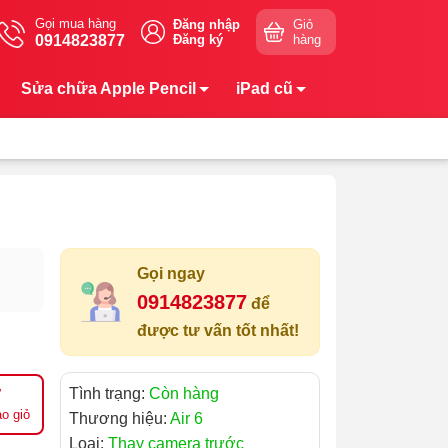
Gọi mua hàng
Đăng nhập
Giỏ
0914823877
Đăng ký
hàng
Sửa chữa Apple Pencil
iPad cũ
Gọi ngay
0914823877
để
được tư vấn tốt nhất!
Tình trạng:
Còn hàng
o giỏ
Thương hiệu:
Air 6
Loại:
Thay camera trước