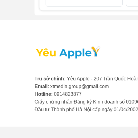
2. Khi nào cần thay camera tr
Trong quá trình sử dụng, nếu bạn vô tình 
trước iPad Air 6 khi nhận thấy các dấu hiệ
- Ảnh hoặc video bị mờ, không thể lấy nét.
- Chất lượng ảnh chụp kém đi rõ rệt, xuất 
- Khi mở ứng dụng camera, màn hình chỉ h
Khi kính camera trước iPad Air 6 gặp phải
Trụ sở chính:
Yêu Apple - 207 Trần Quốc Hoàn
tức. Việc này không chỉ giúp khôi phục c
Email:
xtmedia.group@gmail.com
bộ phận khác bên trong thiết bị, đảm bảo a
Hotline:
0914823877
Giấy chứng nhận Đăng ký Kinh doanh số 0109
Đầu tư Thành phố Hà Nội cấp ngày 01/04/200
3. Thay camera trước iPad Ai
Camera nguyên bản của iPad được trang bị 