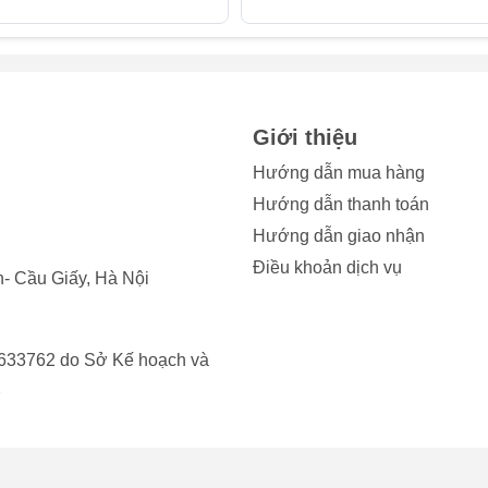
ước cho iPad Air 6?
làm kính camera trước iPad bị va đập mạnh, bạn cần thay camer
u sau:
Giới thiệu
hiện các vết đốm hoặc sọc lạ.
Hướng dẫn mua hàng
Hướng dẫn thanh toán
iển thị một màu đen, không thể sử dụng được.
Hướng dẫn giao nhận
 những vấn đề đã nêu, bạn nên thay camera trước iPad ngay lậ
Điều khoản dịch vụ
- Cầu Giấy, Hà Nội
hức năng của camera mà còn ngăn ngừa hư hỏng lây lan sang c
n toàn và kéo dài tuổi thọ cho chiếc iPad của bạn.
633762 do Sở Kế hoạch và
2
r 6 có ảnh hưởng gì không?
khả năng chống nước tốt, giúp thiết bị hoạt động ổn định tron