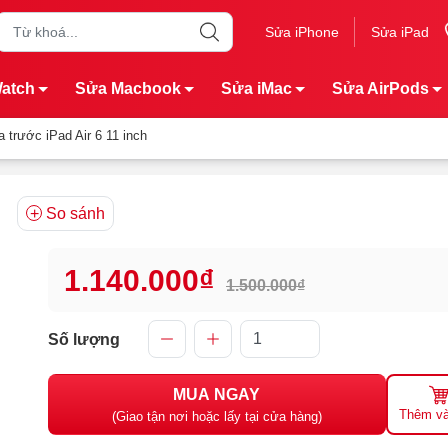
Sửa iPhone
Sửa iPad
Watch
Sửa Macbook
Sửa iMac
Sửa AirPods
 trước iPad Air 6 11 inch
So sánh
1.140.000₫
1.500.000₫
Số lượng
MUA NGAY
Thêm và
(Giao tận nơi hoặc lấy tại cửa hàng)