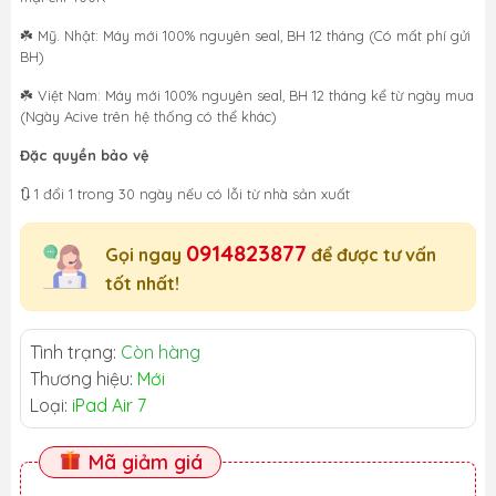
☘️ Mỹ. Nhật: Máy mới 100% nguyên seal, BH 12 tháng (Có mất phí gửi
BH)
☘️ Việt Nam: Máy mới 100% nguyên seal, BH 12 tháng kể từ ngày mua
(Ngày Acive trên hệ thống có thể khác)
Đặc quyền bảo vệ
🔃 1 đổi 1 trong 30 ngày nếu có lỗi từ nhà sản xuất
0914823877
Gọi ngay
để được tư vấn
tốt nhất!
Tình trạng:
Còn hàng
Thương hiệu:
Mới
Loại:
iPad Air 7
Mã giảm giá