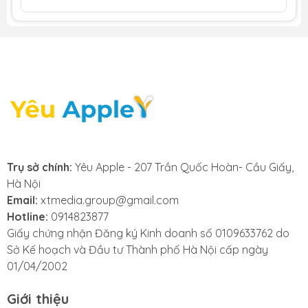
vẽ chính xác hơn, phù hợp với dân sáng tạo nội
dung.
Camera trước nằm ở cạnh ngang
: Hỗ trợ tốt
hơn cho các cuộc gọi video.
Thiết kế mỏng nhẹ, thời trang
: Với nhiều màu
sắc mới, mang đến sự trẻ trung và hiện đại.
2. iPad Air M3 giá bao nhiêu cho từng
phiên bản cấu hình?
Trụ sở chính:
Yêu Apple - 207 Trần Quốc Hoàn- Cầu Giấy,
Dưới đây là bảng giá tham khảo mới nhất từ Xoăn
Hà Nội
Store
Email:
xtmedia.group@gmail.com
Hotline:
0914823877
Phiên bản
Bộ
Wi-Fi
5G
Giấy chứng nhận Đăng ký Kinh doanh số 0109633762 do
nhớ
Sở Kế hoạch và Đầu tư Thành phố Hà Nội cấp ngày
01/04/2002
iPad Air M3
128GB
16.990.000
20.990.000
11 inch
Giới thiệu