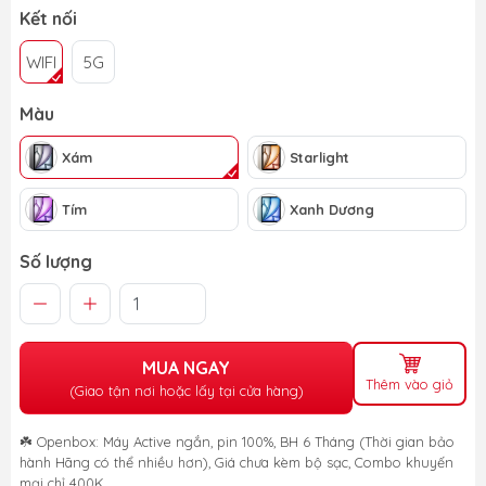
Kết nối
WIFI
5G
Màu
Xám
Starlight
Tím
Xanh Dương
Số lượng
MUA NGAY
Thêm vào giỏ
(Giao tận nơi hoặc lấy tại cửa hàng)
☘️ Openbox: Máy Active ngắn, pin 100%, BH 6 Tháng (Thời gian bảo
hành Hãng có thể nhiều hơn), Giá chưa kèm bộ sạc, Combo khuyến
mại chỉ 400K