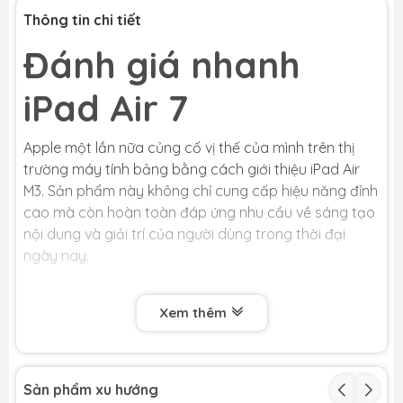
Thông tin chi tiết
Đánh giá nhanh
iPad Air 7
Apple một lần nữa củng cố vị thế của mình trên thị
trường máy tính bảng bằng cách giới thiệu iPad Air
M3. Sản phẩm này không chỉ cung cấp hiệu năng đỉnh
cao mà còn hoàn toàn đáp ứng nhu cầu về sáng tạo
nội dung và giải trí của người dùng trong thời đại
ngày nay.
Xem thêm
1. Thiết kế:
iPad Air M3 vẫn duy trì ngôn ngữ thiết kế quen thuộc
từ các thế hệ trước, nổi bật với vẻ ngoài tinh tế và
Sản phẩm xu hướng
đẳng cấp nhưng vẫn đảm bảo yếu tố mỏng nhẹ. Với