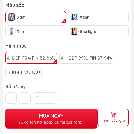
Màu sắc
Xám
Xanh
Tím
Starlight
Hình thức
A: ĐẸP 99% PIN 82-86%
A+: ĐẸP 99%, PIN 87-94%
B: KÍNH, VỎ XẤU
Số lượng
MUA NGAY
Thêm vào giỏ
(Giao tận nơi hoặc lấy tại cửa hàng)