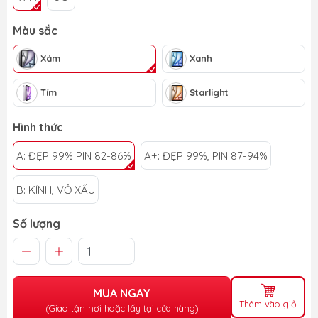
Màu sắc
Xám
Xanh
Tím
Starlight
Hình thức
A: ĐẸP 99% PIN 82-86%
A+: ĐẸP 99%, PIN 87-94%
B: KÍNH, VỎ XẤU
Số lượng
MUA NGAY
Thêm vào giỏ
(Giao tận nơi hoặc lấy tại cửa hàng)