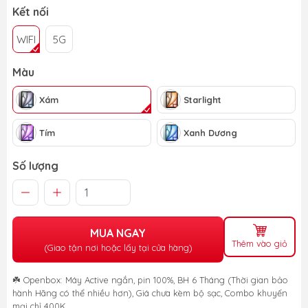
Kết nối
WIFI
5G
Màu
Xám
Starlight
Tím
Xanh Dương
Số lượng
MUA NGAY
Thêm vào giỏ
(Giao tận nơi hoặc lấy tại cửa hàng)
☘️ Openbox: Máy Active ngắn, pin 100%, BH 6 Tháng (Thời gian bảo
hành Hãng có thể nhiều hơn), Giá chưa kèm bộ sạc, Combo khuyến
mại chỉ 400K