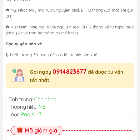
☘️ Mỹ. Nhật: Máy mới 100% nguyên seal, BH 12 tháng (Có mất phí gửi
BH)
☘️ Việt Nam: Máy mới 100% nguyên seal, BH 12 tháng kể từ ngày mua
(Ngày Acive trên hệ thống có thể khác)
Đặc quyền bảo vệ
🔃 1 đổi 1 trong 30 ngày nếu có lỗi từ nhà sản xuất
0914823877
Gọi ngay
để được tư vấn
tốt nhất!
Tình trạng:
Còn hàng
Thương hiệu:
Mới
Loại:
iPad Air 7
Mã giảm giá