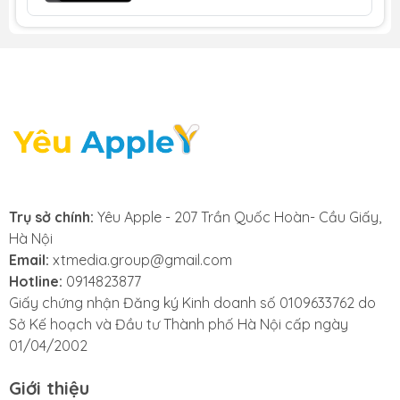
vẽ chính xác hơn, phù hợp với dân sáng tạo nội
dung.
Camera trước nằm ở cạnh ngang
: Hỗ trợ tốt
hơn cho các cuộc gọi video.
Thiết kế mỏng nhẹ, thời trang
: Với nhiều màu
sắc mới, mang đến sự trẻ trung và hiện đại.
2. iPad Air M3 giá bao nhiêu cho từng
phiên bản cấu hình?
Trụ sở chính:
Yêu Apple - 207 Trần Quốc Hoàn- Cầu Giấy,
Dưới đây là bảng giá tham khảo mới nhất từ Xoăn
Hà Nội
Store
Email:
xtmedia.group@gmail.com
Hotline:
0914823877
Phiên bản
Bộ
Wi-Fi
5G
Giấy chứng nhận Đăng ký Kinh doanh số 0109633762 do
nhớ
Sở Kế hoạch và Đầu tư Thành phố Hà Nội cấp ngày
01/04/2002
iPad Air M3
128GB
16.990.000
20.990.000
11 inch
Giới thiệu