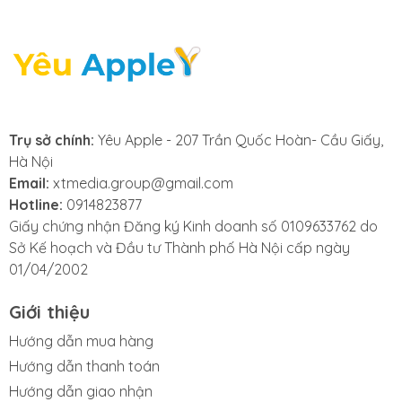
- Hiển thị thông báo lỗi pin: Khi iPhone hiển thị các
thông báo liên quan đến tình trạng pin, đó là dấu hiệu
rõ ràng cho thấy bạn cần thay pin iPhone mới. Các
cảnh báo như "Pin bị lỗi", "Hiệu suất pin yếu" hay
thông báo về tình trạng sức khỏe pin xuống thấp
thường là lúc bạn cần thay pin iPhone 16 Pro Max
Trụ sở chính:
Yêu Apple - 207 Trần Quốc Hoàn- Cầu Giấy,
hoặc các dòng máy khác.
Hà Nội
Email:
xtmedia.group@gmail.com
- iPhone 16 Pro Max nóng bất thường: Khi bạn nhận
Hotline:
0914823877
thấy chiếc iPhone 16 Pro Max trở nên nóng bất
Giấy chứng nhận Đăng ký Kinh doanh số 0109633762 do
thường trong quá trình sử dụng, đây có thể là dấu
Sở Kế hoạch và Đầu tư Thành phố Hà Nội cấp ngày
hiệu cho thấy pin đang gặp vấn đề. Hiện tượng này
01/04/2002
thường báo hiệu rằng đã đến lúc bạn cần thay pin
iPhone 16 Pro Max để đảm bảo an toàn và hiệu suất
Giới thiệu
hoạt động của máy.
Hướng dẫn mua hàng
Hướng dẫn thanh toán
Hướng dẫn giao nhận