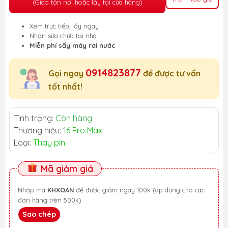
(Giao tận nơi hoặc lấy tại cửa hàng)
Xem trực tiếp, lấy ngay
Nhận sửa chữa tại nhà
Miễn phí sấy máy rơi nước
0914823877
Gọi ngay
để được tư vấn
tốt nhất!
Tình trạng:
Còn hàng
Thương hiệu:
16 Pro Max
Loại:
Thay pin
Mã giảm giá
Nhập mã
KHXOAN
để được giảm ngay 100k (áp dụng cho các
đơn hàng trên 500k)
Sao chép