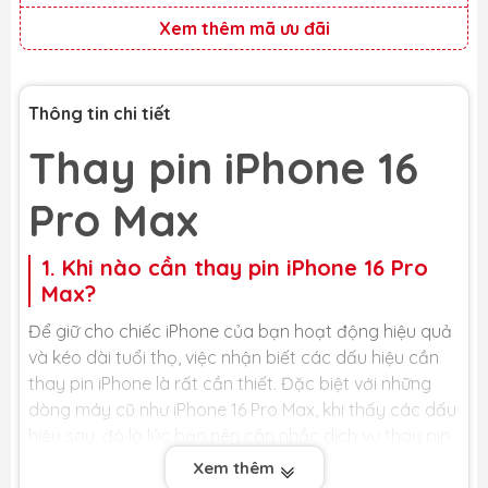
Xem thêm mã ưu đãi
Thông tin chi tiết
Thay pin iPhone 16
Pro Max
1. Khi nào cần thay pin iPhone 16 Pro
Max?
Để giữ cho chiếc iPhone của bạn hoạt động hiệu quả
và kéo dài tuổi thọ, việc nhận biết các dấu hiệu cần
thay pin iPhone là rất cần thiết. Đặc biệt với những
dòng máy cũ như iPhone 16 Pro Max, khi thấy các dấu
hiệu sau, đó là lúc bạn nên cân nhắc dịch vụ thay pin
iPhone 16 Pro Max mới:
Xem thêm