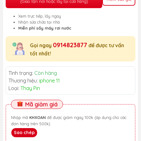
(Giao tận nơi hoặc lấy tại cửa hàng)
Xem trực tiếp, lấy ngay
Nhận sửa chữa tại nhà
Miễn phí sấy máy rơi nước
0914823877
Gọi ngay
để được tư vấn
tốt nhất!
Tình trạng:
Còn hàng
Thương hiệu:
iphone 11
Loại:
Thay Pin
Mã giảm giá
Nhập mã
KHXOAN
để được giảm ngay 100k (áp dụng cho các
đơn hàng trên 500k)
Sao chép