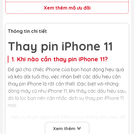
Xem thêm mã ưu đãi
Thông tin chi tiết
Thay pin iPhone 11
1. Khi nào cần thay pin iPhone 11?
Để giữ cho chiếc iPhone của bạn hoạt động hiệu quả
và kéo dài tuổi thọ, việc nhận biết các dấu hiệu cần
thay pin iPhone là rất cần thiết. Đặc biệt với những
dòng máy cũ như iPhone 11, khi thấy các dấu hiệu sau,
đó là lúc bạn nên cân nhắc dịch vụ thay pin iPhone 11
mới:
- Hiệu suất pin giảm sút: Một trong những dấu hiệu dễ
nhận thấy nhất cho thấy bạn cần thay pin iPhone 11
Xem thêm
là khi thời gian sử dụng pin giảm đi đáng kể. Pin tụt