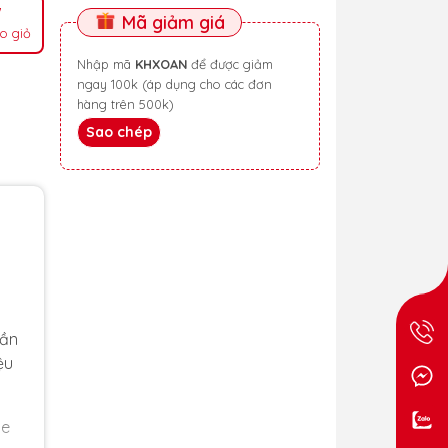
Mã giảm giá
o giỏ
Nhập mã
KHXOAN
để được giảm
ngay 100k (áp dụng cho các đơn
hàng trên 500k)
Sao chép
cần
ệu
ne