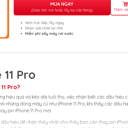
MUA NGAY
Thêm và
(Giao tận nơi hoặc lấy tại cửa hàng)
Xem trực tiếp, lấy ngay
Nhận sửa chữa tại nhà
Miễn phí sấy máy rơi nước
 11 Pro
 11 Pro?
g hiệu quả và kéo dài tuổi thọ, việc nhận biết các dấu hiệu 
t với những dòng máy cũ như iPhone 11 Pro, khi thấy các dấu hi
hay pin iPhone 11 Pro mới:
g dấu hiệu dễ nhận thấy nhất cho thấy bạn cần thay pin iPho