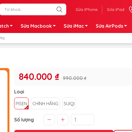
Sửa iPhone
Sửa iPad
atch
Sửa Macbook
Sửa iMac
Sửa AirPods
Pro
840.000 ₫
990.000 ₫
Loại
PISEN
CHÍNH HÃNG
SUIQI
Số lượng