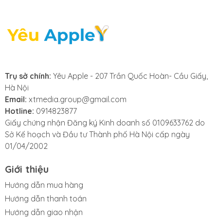
rõ ràng cho thấy bạn cần thay pin iPhone mới. Các
cảnh báo như "Pin bị lỗi", "Hiệu suất pin yếu" hay
thông báo về tình trạng sức khỏe pin xuống thấp
thường là lúc bạn cần thay pin iPhone 13 Pro hoặc
các dòng máy khác.
Trụ sở chính:
Yêu Apple - 207 Trần Quốc Hoàn- Cầu Giấy,
- iPhone 13 Pro nóng bất thường: Khi bạn nhận thấy
Hà Nội
chiếc iPhone 13 Pro trở nên nóng bất thường trong
Email:
xtmedia.group@gmail.com
quá trình sử dụng, đây có thể là dấu hiệu cho thấy pin
Hotline:
0914823877
đang gặp vấn đề. Hiện tượng này thường báo hiệu
Giấy chứng nhận Đăng ký Kinh doanh số 0109633762 do
rằng đã đến lúc bạn cần thay pin iPhone 13 Pro để
Sở Kế hoạch và Đầu tư Thành phố Hà Nội cấp ngày
đảm bảo an toàn và hiệu suất hoạt động của máy.
01/04/2002
Giới thiệu
Hướng dẫn mua hàng
2. Nguyên nhân pin iPhone 13 Pro
bị
Hướng dẫn thanh toán
chai, phồng và hư hỏng
Hướng dẫn giao nhận