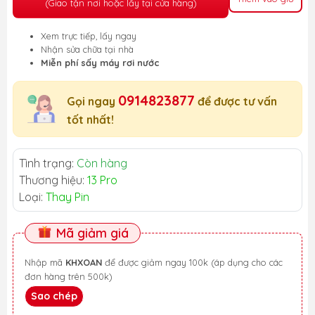
(Giao tận nơi hoặc lấy tại cửa hàng)
Xem trực tiếp, lấy ngay
Nhận sửa chữa tại nhà
Miễn phí sấy máy rơi nước
0914823877
Gọi ngay
để được tư vấn
tốt nhất!
Tình trạng:
Còn hàng
Thương hiệu:
13 Pro
Loại:
Thay Pin
Mã giảm giá
Nhập mã
KHXOAN
để được giảm ngay 100k (áp dụng cho các
đơn hàng trên 500k)
Sao chép