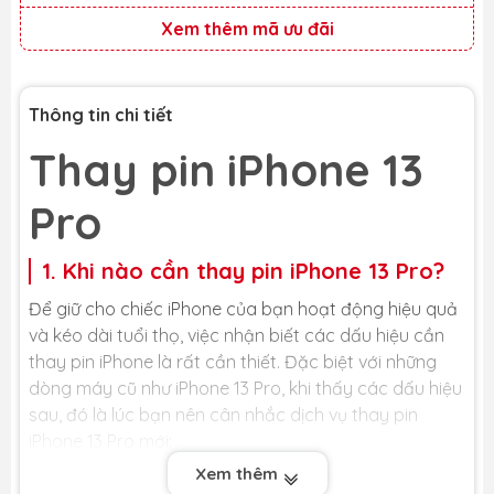
Xem thêm mã ưu đãi
Thông tin chi tiết
Thay pin iPhone 13
Pro
1. Khi nào cần thay pin iPhone 13 Pro?
Để giữ cho chiếc iPhone của bạn hoạt động hiệu quả
và kéo dài tuổi thọ, việc nhận biết các dấu hiệu cần
thay pin iPhone là rất cần thiết. Đặc biệt với những
dòng máy cũ như iPhone 13 Pro, khi thấy các dấu hiệu
sau, đó là lúc bạn nên cân nhắc dịch vụ thay pin
iPhone 13 Pro mới:
Xem thêm
- Hiệu suất pin giảm sút: Một trong những dấu hiệu dễ