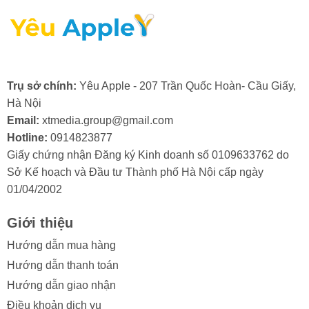
- Việc không vệ sinh điện thoại thường xuyên có thể
dẫn đến sự tích tụ bụi bẩn trong các linh kiện và lớp lót
phản quang iPhone SE 2020 theo thời gian.
- Các nhà sản xuất dù đã có sự kiểm tra kỹ lưỡng thì
Trụ sở chính:
Yêu Apple - 207 Trần Quốc Hoàn- Cầu Giấy,
vẫn có sai sót về sản phẩm. Đôi khi iPhone mà bạn
Hà Nội
mua phải bị lỗi phản quang không vì tác động bên
Email:
xtmedia.group@gmail.com
ngoài mà đến từ chính lỗi nhà sản xuất.
Hotline:
0914823877
-Khi iPhone tiếp xúc với chất lỏng, nước có thể thấm
Giấy chứng nhận Đăng ký Kinh doanh số 0109633762 do
vào lớp phản quang. Nếu không được làm khô nhanh
Sở Kế hoạch và Đầu tư Thành phố Hà Nội cấp ngày
chóng, lớp lót phản quang iPhone SE 2020 sẽ bị hỏng.
01/04/2002
Giới thiệu
Hướng dẫn mua hàng
Hướng dẫn thanh toán
3. Khi nào bạn cần thay phản quang
Hướng dẫn giao nhận
màn hình iPhone SE 2020?
Điều khoản dịch vụ