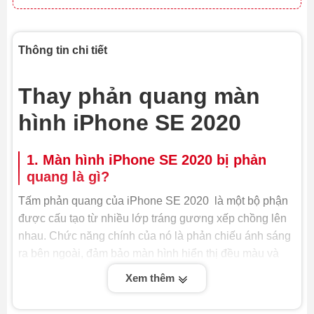
Thông tin chi tiết
Thay phản quang màn
hình iPhone SE 2020
1. Màn hình iPhone SE 2020 bị phản
quang là gì?
Tấm phản quang của iPhone SE 2020 là một bộ phận
được cấu tạo từ nhiều lớp tráng gương xếp chồng lên
nhau. Chức năng chính của nó là phản chiếu ánh sáng
ra bên ngoài, đảm bảo màn hình hiển thị đều màu và
sáng rõ. Khi màn hình iPhone SE 2020 xuất hiện các
Xem thêm
đốm sáng loang lổ không đồng đều, đó là dấu hiệu cho
thấy tấm phản quang đã gặp vấn đề.