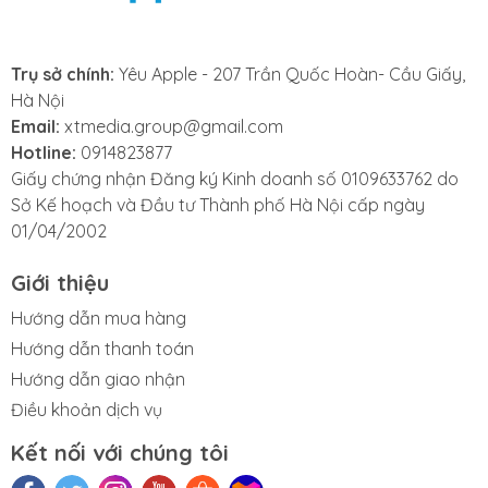
XR nhưng vẫn bối rối khi lựa chọn một địa chỉ thay
tấm phản quang iPhone XR uy tín, đáng tin? Với vấn
Trụ sở chính:
Yêu Apple - 207 Trần Quốc Hoàn- Cầu Giấy,
đề này, Xoăn Store sẽ là một điểm đến đáp ứng được
Hà Nội
chất lượng sản phẩm, dịch vụ tuyệt vời cho bạn. Xoăn
Email:
xtmedia.group@gmail.com
Store luôn tự hào bởi đội ngũ kỹ thuật viên dày dặn
Hotline:
0914823877
kinh nghiệm trong nghề, cùng các thiết bị máy móc
Giấy chứng nhận Đăng ký Kinh doanh số 0109633762 do
hiện đại đảm bảo chất lượng màn hình luôn ở mức
Sở Kế hoạch và Đầu tư Thành phố Hà Nội cấp ngày
hoàn thiện cao nhất., chắc chắn sẽ giúp bạn có được
01/04/2002
giải pháp hiệu quả và tiết kiệm nhất.
Giới thiệu
Những ưu điểm khi thay phản quang
Hướng dẫn mua hàng
điện thoại chính hãng tại Xoăn Store:
Hướng dẫn thanh toán
Hướng dẫn giao nhận
- Thái độ phục vụ chuyên nghiệp
Điều khoản dịch vụ
- Vệ sinh máy miễn phí
Kết nối với chúng tôi
- Đảm bảo quy trình thay phản quang iPhone XR một