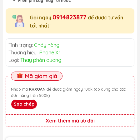
Miễn phí sấy máy rơi nước
0914823877
Gọi ngay
để được tư vấn
tốt nhất!
Tình trạng:
Cháy hàng
Thương hiệu:
iPhone Xr
Loại:
Thay phản quang
Mã giảm giá
Nhập mã
KHXOAN
để được giảm ngay 100k (áp dụng cho các
đơn hàng trên 500k)
Sao chép
Xem thêm mã ưu đãi