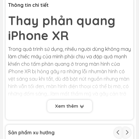
Thông tin chi tiết
Thay phản quang
iPhone XR
Trong quá trình sử dụng, nhiều người dùng không may
làm chiếc máy của mình phải chịu va đập quá mạnh
khiến cho tấm phản quang ở trong màn hình của
iPhone XR bị hỏng gây ra những lỗi nhưmàn hình có
vệt sáng sau khi tắt, dù đã bật nút nguồn nhưng màn
hình vẫn tối đen, màn hình điện thoại có thể bị mờ, có
những đốm sáng,…làm mất thẩm mỹ và gây cản trở
cho quá trình trải nghiệm. Để khắc phục vấn đề này,
Xem thêm
người dùng sẽ cầnthay tấm phản quang cho
iPhoneXR tại một địa chỉ sửa chữa chuyên nghiệp.
Sản phẩm xu hướng