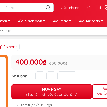
Sửa iPhone
Sửa iPad
atch
Sửa Macbook
Sửa iMac
Sửa AirPods
e SE 2020
So sánh
400.000₫
600.000₫
Số lượng
MUA NGAY
Thêm và
(Giao tận nơi hoặc lấy tại cửa hàng)
Xem trực tiếp, lấy ngay