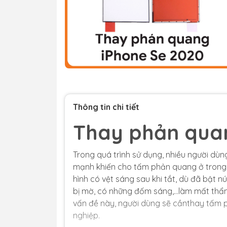
Thông tin chi tiết
Thay phản qua
Trong quá trình sử dụng, nhiều người dù
mạnh khiến cho tấm phản quang ở trong 
hình có vệt sáng sau khi tắt, dù đã bật n
bị mờ, có những đốm sáng,…làm mất thẩm
vấn đề này, người dùng sẽ cầnthay tấm 
nghiệp.