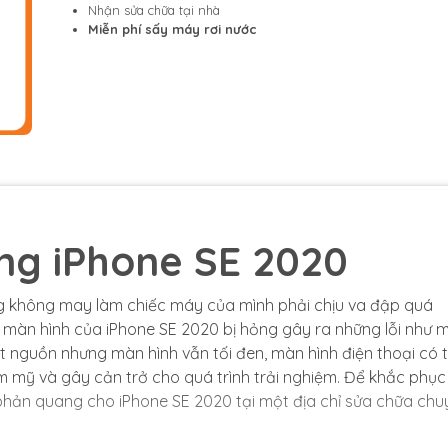
Nhận sửa chữa tại nhà
Miễn phí sấy máy rơi nước
ng iPhone SE 2020
ng không may làm chiếc máy của mình phải chịu va đập quá
màn hình của iPhone SE 2020 bị hỏng gây ra những lỗi như 
út nguồn nhưng màn hình vẫn tối đen, màn hình điện thoại có 
 mỹ và gây cản trở cho quá trình trải nghiệm. Để khắc phục
phản quang cho iPhone SE 2020 tại một địa chỉ sửa chữa chu