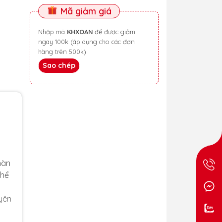
Mã giảm giá
Nhập mã
KHXOAN
để được giảm
ngay 100k (áp dụng cho các đơn
hàng trên 500k)
Sao chép
màn
thể
yên