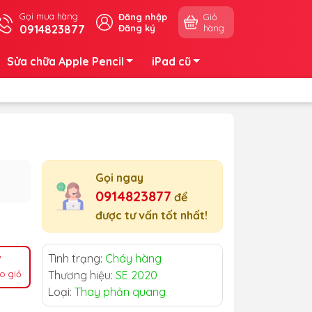
Gọi mua hàng
Đăng nhập
Giỏ
0914823877
Đăng ký
hàng
Sửa chữa Apple Pencil
iPad cũ
Gọi ngay
0914823877
để
được tư vấn tốt nhất!
Tình trạng:
Cháy hàng
o giỏ
Thương hiệu:
SE 2020
Loại:
Thay phản quang