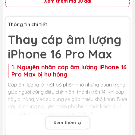
Xem thêm mã ưu đãi
Thông tin chi tiết
Thay cáp âm lượng
iPhone 16 Pro Max
1. Nguyên nhân cáp âm lượng iPhone 16
Pro Max bị hư hỏng
Cáp âm lượng là một bộ phận nhỏ nhưng quan trọng,
giúp người dùng điều chỉnh âm thanh trên 14. Khi cáp
này bị hỏng, việc sử dụng sẽ gặp nhiều khó khăn. Dưới
đây là những nguyên nhân phổ biến nhất khiến bạn
cần thay cáp âm lượng iPhone 16 Pro Max.
Xem thêm
- iPhone bị va đập, rơi rớt: Đây là nguyên nhân hàng
đầu khiến cáp âm lượng bị đứt, lỏng chân cắm hoặc