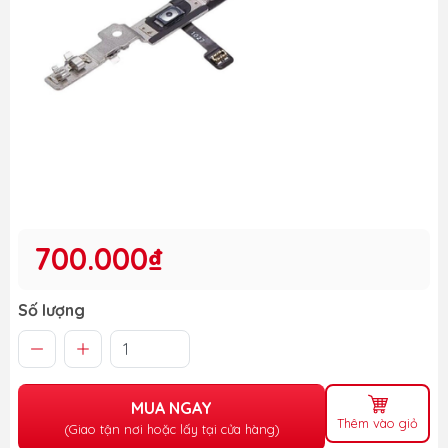
700.000₫
Số lượng
MUA NGAY
Thêm vào giỏ
(Giao tận nơi hoặc lấy tại cửa hàng)