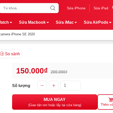
Sửa iPhone
Sửa iPad
Watch
Sửa Macbook
Sửa iMac
Sửa AirPods
 camera iPhone SE 2020
So sánh
150.000₫
200.000₫
Số lượng
MUA NGAY
Thêm và
(Giao tận nơi hoặc lấy tại cửa hàng)