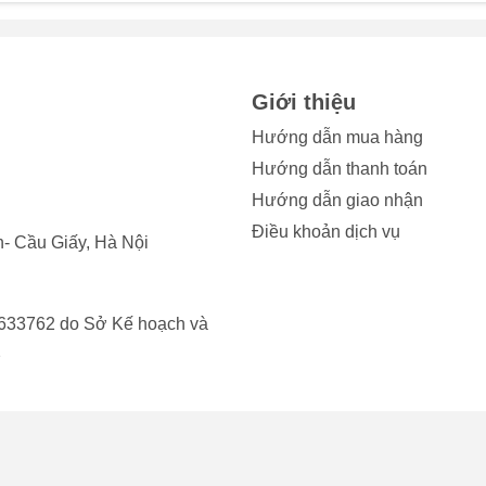
SE 2020? Dưới đây là những dấu hiệu quan trọng bạn cần lưu 
a iPhone:
camera bị nứt, vỡ do va đập hoặc rơi rớt, bạn cần thay kính cam
Giới thiệu
 và nước có thể dễ dàng xâm nhập vào bên trong, gây hư hỏng
Hướng dẫn mua hàng
Hướng dẫn thanh toán
nh chụp của bạn đột nhiên giảm sút, không còn sắc nét như ban
Hướng dẫn giao nhận
oặc xuất hiện các vết nứt nhỏ mà mắt thường khó nhận thấy. Đây
Điều khoản dịch vụ
Phone SE 2020.
- Cầu Giấy, Hà Nội
amera bị xước sâu hoặc dính bụi bẩn, bạn sẽ thấy những vệt sá
ện trên ảnh. Tình trạng này chỉ có thể khắc phục triệt để bằng
633762 do Sở Kế hoạch và
2
giữa kính và khung máy bị lão hóa hoặc va đập có thể khiến kín
 làm tăng nguy cơ bụi và nước xâm nhập, do đó bạn cần thay k
n.
ận thấy có hơi nước ngưng tụ hoặc bụi bám bên trong kính came