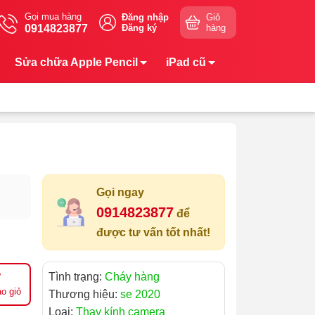
Gọi mua hàng
Đăng nhập
Giỏ
0914823877
Đăng ký
hàng
Sửa chữa Apple Pencil
iPad cũ
Gọi ngay
0914823877
để
được tư vấn tốt nhất!
Tình trạng:
Cháy hàng
o giỏ
Thương hiệu:
se 2020
Loại:
Thay kính camera