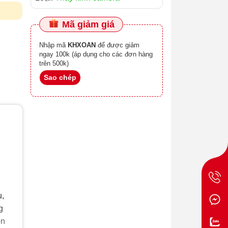
Mã giảm giá
Nhập mã
KHXOAN
để được giảm
ngay 100k (áp dụng cho các đơn hàng
trên 500k)
Sao chép
u,
g
ôn