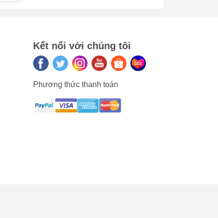
ý để
era
Kết nối với chúng tôi
Phương thức thanh toán
 là
ng
h
ính
ra,