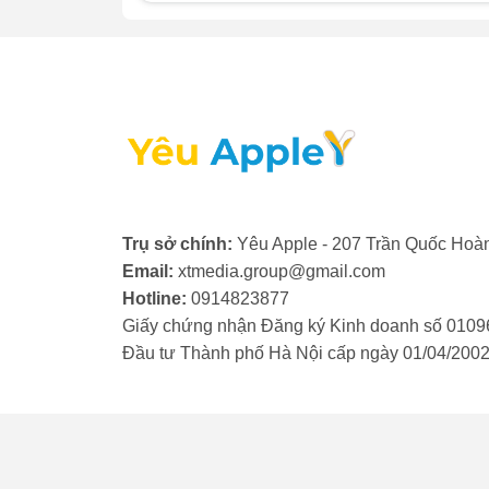
Khi nào bạn cần thay kính camera iPhone 
nhận biết đã đến lúc phải thay kính camer
- Kính camera bị nứt, vỡ: Khi kính bảo vệ 
iPhone ngay lập tức. Nếu để lâu, bụi bẩn
nghiêm trọng cho ống kính và cảm biến.
- Ảnh chụp bị mờ, nhòe: Nếu chất lượng ả
đầu, có thể kính camera đã bị trầy xước h
dấu hiệu bạn cần phải thay kính camera i
Trụ sở chính:
Yêu Apple - 207 Trần Quốc Hoàn
Email:
xtmedia.group@gmail.com
- Ảnh có vệt sáng hoặc đốm lạ: Khi kính c
Hotline:
0914823877
bất thường hoặc đốm đen, đốm trắng xuất hi
Giấy chứng nhận Đăng ký Kinh doanh số 0109
cách thay kính camera iPhone mới.
Đầu tư Thành phố Hà Nội cấp ngày 01/04/200
- Kính camera bị lỏng, bong tróc: Keo dán 
camera bị lỏng lẻo hoặc bong ra. Điều này
camera iPhone SE 2020 để đảm bảo độ kí
- Bụi, nước lọt vào bên trong: Nếu bạn nh