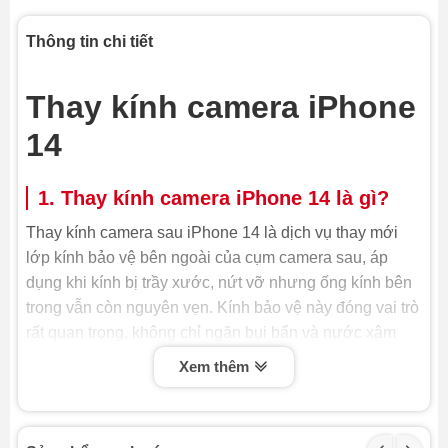
Thông tin chi tiết
Thay kính camera iPhone
14
1. Thay kính camera iPhone 14 là gì?
Thay kính camera sau iPhone 14 là dịch vụ thay mới
lớp kính bảo vệ bên ngoài của cụm camera sau, áp
dụng khi kính bị trầy xước, nứt vỡ nhưng ống kính bên
trong vẫn còn nguyên vẹn. Kính bảo vệ này đóng vai trò
rất quan trọng, không chỉ ngăn bụi bẩn và nước xâm
nhập mà còn đảm bảo chất lượng hình ảnh luôn sắc
Xem thêm
nét. Do đó, khi kính camera bị hỏng, việc thay kính
camera iPhone là cần thiết để bảo vệ cụm camera và
duy trì chất lượng ảnh chụp.