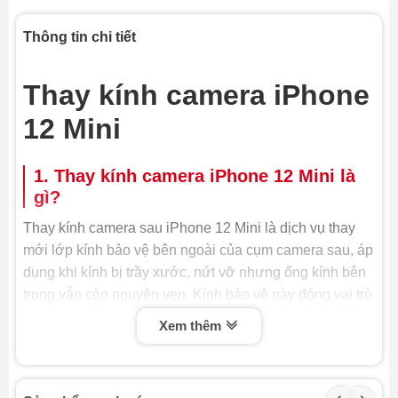
Thông tin chi tiết
Thay kính camera iPhone
12 Mini
1. Thay kính camera iPhone 12 Mini là
gì?
Thay kính camera sau iPhone 12 Mini là dịch vụ thay
mới lớp kính bảo vệ bên ngoài của cụm camera sau, áp
dụng khi kính bị trầy xước, nứt vỡ nhưng ống kính bên
trong vẫn còn nguyên vẹn. Kính bảo vệ này đóng vai trò
rất quan trọng, không chỉ ngăn bụi bẩn và nước xâm
Xem thêm
nhập mà còn đảm bảo chất lượng hình ảnh luôn sắc
nét. Do đó, khi kính camera bị hỏng, việc thay kính
camera iPhone là cần thiết để bảo vệ cụm camera và