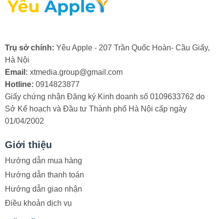
là có thể hoạt động bình thường, còn ngược lại, nếu
mọi thứ trên màn hình đều không hoạt động được thì
chắc chắn bạn cần thay màn hình.
Trụ sở chính:
Yêu Apple - 207 Trần Quốc Hoàn- Cầu Giấy,
Hà Nội
Email:
xtmedia.group@gmail.com
Hotline:
0914823877
Thay kính cảm ứng có ảnh hưởng đến
Giấy chứng nhận Đăng ký Kinh doanh số 0109633762 do
màn hình không?
Sở Kế hoạch và Đầu tư Thành phố Hà Nội cấp ngày
Việc ép thay kính iPhone hoàn toàn không ảnh hưởng
01/04/2002
đến điện thoại của bạn. Vì như đã nói trước đó, màn
hình iPhone được cấu tạo bởi 3 lớp riêng biệt nên khi
Giới thiệu
mặt kính của thiết bị bị vỡ nhưng cảm ứng vẫn hoạt
Hướng dẫn mua hàng
động thì bạn chỉ cần ép thay lại mặt kính mới cho máy.
Hướng dẫn thanh toán
Bạn không cần lo lắng về chất lượng, màn hình iPhone
Hướng dẫn giao nhận
sau khi thay kính mới vẫn hoạt động và sử dụng bình
Điều khoản dịch vụ
thường.