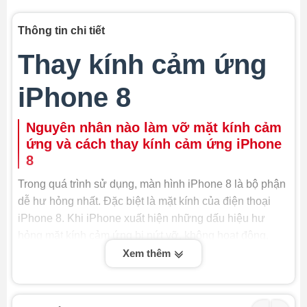
Thông tin chi tiết
Thay kính cảm ứng
iPhone 8
Nguyên nhân nào làm vỡ mặt kính cảm
ứng và cách thay kính cảm ứng iPhone
8
Trong quá trình sử dụng, màn hình iPhone 8 là bộ phận
dễ hư hỏng nhất. Đặc biệt là mặt kính của điện thoại
iPhone 8. Khi iPhone xuất hiện những dấu hiệu hư
hỏng mặt kính cảm ứng bị nứt vỡ, không hoạt động,
bạn nên mang điện thoại của mình đến trung tâm sửa
Xem thêm
chữa điện thoại uy tín để thay mặt kính cảm ứng, tránh
ảnh hưởng đến các bộ phận khác của máy và đảm bảo
được tính thẩm mỹ. Một số trường hợp bạn nên thay