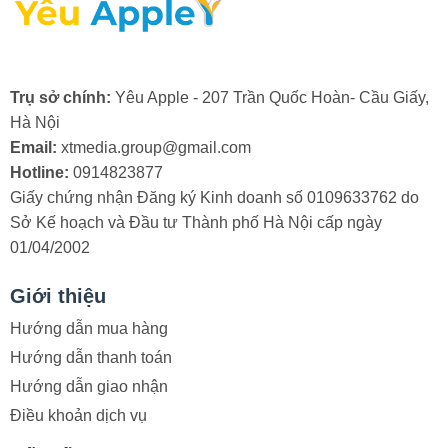
iPhone 7 Plus là có thể hoạt động bình thường, còn
ngược lại, nếu mọi thứ trên màn hình đều không hoạt
động được thì chắc chắn bạn cần thay màn hình.
Trụ sở chính:
Yêu Apple - 207 Trần Quốc Hoàn- Cầu Giấy,
Hà Nội
Email:
xtmedia.group@gmail.com
Hotline:
0914823877
Thay kính cảm ứng có ảnh hưởng đến
Giấy chứng nhận Đăng ký Kinh doanh số 0109633762 do
màn hình không?
Sở Kế hoạch và Đầu tư Thành phố Hà Nội cấp ngày
Việc ép thay kính iPhone hoàn toàn không ảnh hưởng
01/04/2002
đến điện thoại của bạn. Vì như đã nói trước đó, màn
hình iPhone được cấu tạo bởi 3 lớp riêng biệt nên khi
Giới thiệu
mặt kính của thiết bị bị vỡ nhưng cảm ứng vẫn hoạt
Hướng dẫn mua hàng
động thì bạn chỉ cần ép thay lại mặt kính mới cho máy.
Hướng dẫn thanh toán
Bạn không cần lo lắng về chất lượng, màn hình iPhone
Hướng dẫn giao nhận
sau khi thay kính mới vẫn hoạt động và sử dụng bình
Điều khoản dịch vụ
thường.