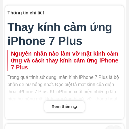
Thông tin chi tiết
Thay kính cảm ứng
iPhone 7 Plus
Nguyên nhân nào làm vỡ mặt kính cảm
ứng và cách thay kính cảm ứng iPhone
7 Plus
Trong quá trình sử dụng, màn hình iPhone 7 Plus là bộ
phận dễ hư hỏng nhất. Đặc biệt là mặt kính của điện
thoại iPhone 7 Plus. Khi iPhone xuất hiện những dấu
hiệu hư hỏng mặt kính cảm ứng bị nứt vỡ, không hoạt
động, bạn nên mang điện thoại của mình đến trung tâm
Xem thêm
sửa chữa điện thoại uy tín để thay mặt kính cảm ứng,
tránh ảnh hưởng đến các bộ phận khác của máy và
đảm bảo được tính thẩm mỹ. Một số trường hợp bạn