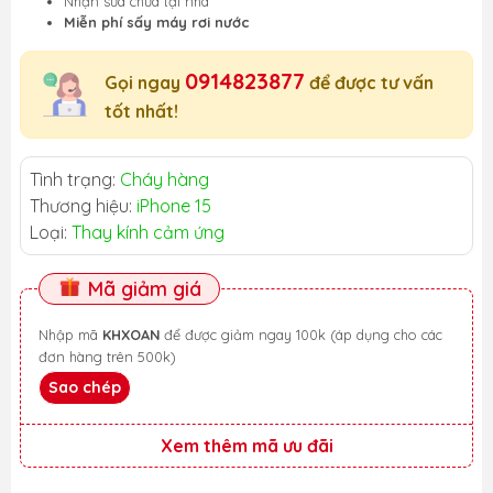
Nhận sửa chữa tại nhà
Miễn phí sấy máy rơi nước
0914823877
Gọi ngay
để được tư vấn
tốt nhất!
Tình trạng:
Cháy hàng
Thương hiệu:
iPhone 15
Loại:
Thay kính cảm ứng
Mã giảm giá
Nhập mã
KHXOAN
để được giảm ngay 100k (áp dụng cho các
đơn hàng trên 500k)
Sao chép
Xem thêm mã ưu đãi