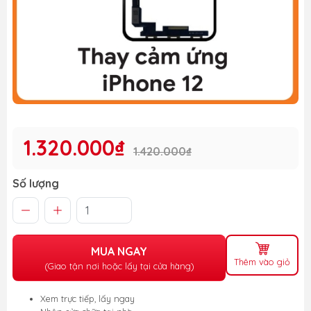
1.320.000₫
1.420.000₫
Số lượng
MUA NGAY
Thêm vào giỏ
(Giao tận nơi hoặc lấy tại cửa hàng)
Xem trực tiếp, lấy ngay