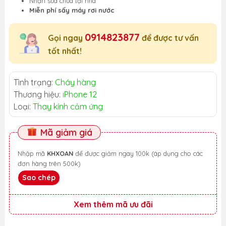
Nhận sửa chữa tại nhà
Miễn phí sấy máy rơi nước
0914823877
Gọi ngay
để được tư vấn
tốt nhất!
Tình trạng:
Cháy hàng
Thương hiệu:
iPhone 12
Loại:
Thay kính cảm ứng
Mã giảm giá
Nhập mã
KHXOAN
để được giảm ngay 100k (áp dụng cho các
đơn hàng trên 500k)
Sao chép
Xem thêm mã ưu đãi