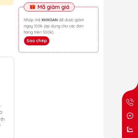
Mã giảm giá
Nhập mã
KHXOAN
để được giảm
ngay 100k (áp dụng cho các đơn
hàng trên 500k)
Sao chép
.
ào
nh
7