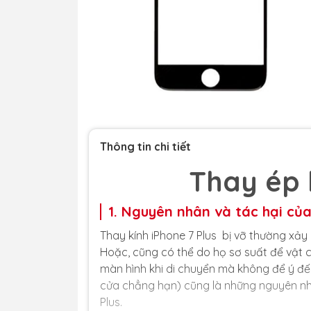
Thông tin chi tiết
Thay ép 
1. Nguyên nhân và tác hại của
Thay kính iPhone 7 Plus bị vỡ thường xảy 
Hoặc, cũng có thể do họ sơ suất để vật c
màn hình khi di chuyển mà không để ý đế
cửa chẳng hạn) cũng là những nguyên nhân
Plus.