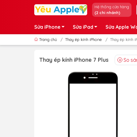
Hệ thống cửa hàng
(2 chi nhánh)
Sửa iPhone
Sửa iPad
Sửa Apple W
Trang chủ
/
Thay ép kính iPhone
/
Thay ép kính i
Thay ép kính iPhone 7 Plus
So sá