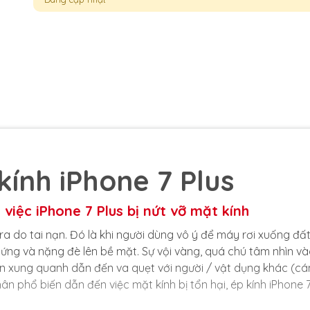
kính iPhone 7 Plus
 việc iPhone 7 Plus bị nứt vỡ mặt kính
ra do tai nạn. Đó là khi người dùng vô ý để máy rơi xuống đất
ứng và nặng đè lên bề mặt. Sự vội vàng, quá chú tâm nhìn v
n xung quanh dẫn đến va quẹt với người / vật dụng khác (cá
 phổ biến dẫn đến việc mặt kính bị tổn hại, ép kính iPhone 