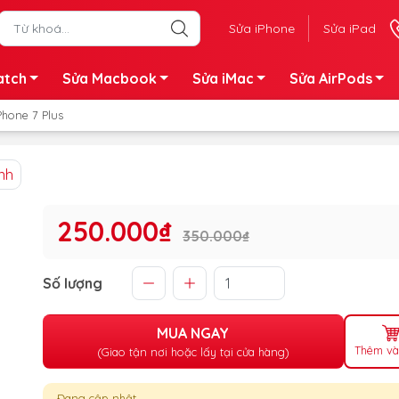
Sửa iPhone
Sửa iPad
atch
Sửa Macbook
Sửa iMac
Sửa AirPods
Phone 7 Plus
nh
250.000₫
350.000₫
Số lượng
MUA NGAY
Thêm và
(Giao tận nơi hoặc lấy tại cửa hàng)
Đang cập nhật