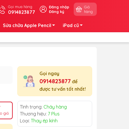
Gọi mua hàng
Đăng nhập
Giỏ
0914823877
Đăng ký
hàng
Sửa chữa Apple Pencil
iPad cũ
Gọi ngay
0914823877
để
được tư vấn tốt nhất!
Tình trạng:
Cháy hàng
o giỏ
Thương hiệu:
7 Plus
Loại:
Thay ép kính