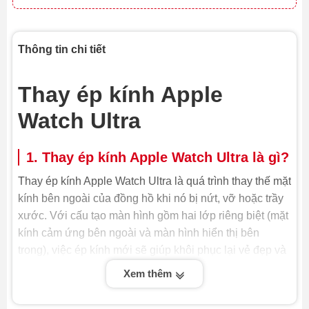
Thông tin chi tiết
Thay ép kính Apple
Watch Ultra
1. Thay ép kính Apple Watch Ultra là gì?
Thay ép kính Apple Watch Ultra là quá trình thay thế mặt
kính bên ngoài của đồng hồ khi nó bị nứt, vỡ hoặc trầy
xước. Với cấu tạo màn hình gồm hai lớp riêng biệt (mặt
kính cảm ứng bên ngoài và màn hình hiển thị bên
trong), việc ép kính mới sẽ giúp khôi phục lại vẻ đẹp và
chức năng cảm ứng ban đầu mà không cần thay toàn
Xem thêm
bộ màn hình, từ đó tiết kiệm chi phí đáng kể.