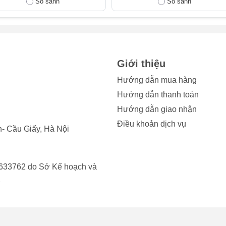
So sánh
So sánh
ộng bình thường, vết nứt không chỉ làm mất thẩm mỹ mà còn t
ong.
ỏ có thể chấp nhận được, nhưng nếu mặt kính bị trầy xước sâu,
ã đến lúc bạn cần thay ép kính Apple Watch Series 8 để có trải
Giới thiệu
Hướng dẫn mua hàng
p, màn hình vẫn hiển thị nhưng cảm ứng bị loạn, nhấn không ch
Hướng dẫn thanh toán
hể do lớp kính bên ngoài bị biến dạng, ảnh hưởng đến cảm biế
Hướng dẫn giao nhận
Điều khoản dịch vụ
- Cầu Giấy, Hà Nội
 hình bị bong ra, tạo thành khe hở. Tình trạng này có thể xảy ra
 hở này tạo điều kiện cho bụi bẩn và nước xâm nhập, gây hư hại
633762 do Sở Kế hoạch và
rên, hãy cân nhắc thay ép kính Apple Watch để khôi phục lại vẻ
2