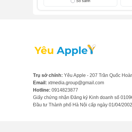
So sánh
Dù màn hình cảm ứng bên trong vẫn hoạt đ
ẩn nguy cơ làm hỏng màn hình LCD bên tr
- Kính bị trầy xước nặng: Các vết xước nh
khó khăn khi nhìn hoặc thao tác cảm ứng, đ
nghiệm sử dụng tốt hơn.
- Màn hình cảm ứng bị loạn: Sau khi va đậ
xác hoặc không phản hồi. Vấn đề này có t
bên dưới.
Trụ sở chính:
Yêu Apple - 207 Trần Quốc Hoàn
- Kính bị hở: Lớp keo dán giữa kính và màn
Email:
xtmedia.group@gmail.com
nhiệt độ cao, va đập hoặc pin bị phù. Khe
Hotline:
0914823877
nghiêm trọng cho các linh kiện bên trong.
Giấy chứng nhận Đăng ký Kinh doanh số 0109
Nếu bạn gặp phải một trong các dấu hiệu t
Đầu tư Thành phố Hà Nội cấp ngày 01/04/200
ngoài và chức năng của thiết bị.