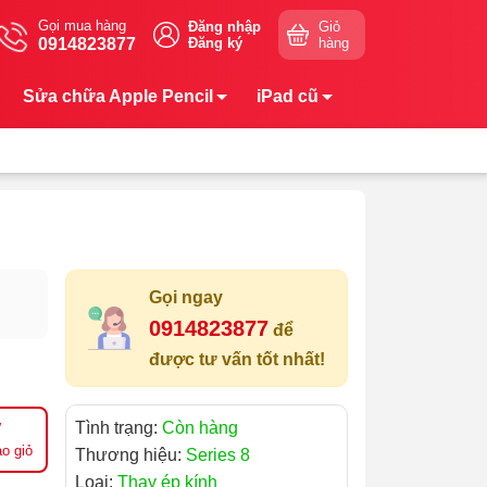
Gọi mua hàng
Đăng nhập
Giỏ
0914823877
Đăng ký
hàng
Sửa chữa Apple Pencil
iPad cũ
Gọi ngay
0914823877
để
được tư vấn tốt nhất!
Tình trạng:
Còn hàng
o giỏ
Thương hiệu:
Series 8
Loại:
Thay ép kính