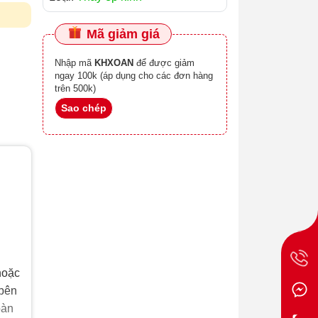
Mã giảm giá
Nhập mã
KHXOAN
để được giảm
ngay 100k (áp dụng cho các đơn hàng
trên 500k)
Sao chép
hoặc
 bên
oàn