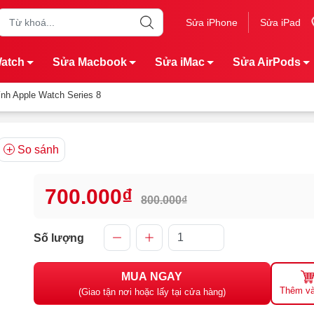
Sửa iPhone
Sửa iPad
Watch
Sửa Macbook
Sửa iMac
Sửa AirPods
ính Apple Watch Series 8
So sánh
700.000₫
800.000₫
Số lượng
MUA NGAY
Thêm và
(Giao tận nơi hoặc lấy tại cửa hàng)