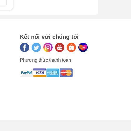
So sánh
So sán
iềm
 gây
Kết nối với chúng tôi
ính
n
Phương thức thanh toán
 do