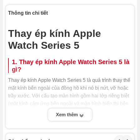
Thông tin chi tiết
Thay ép kính Apple
Watch Series 5
1. Thay ép kính Apple Watch Series 5 là
gì?
Thay ép kính Apple Watch Series 5 là quá trình thay thế
mặt kính bên ngoài của đồng hồ khi nó bị nứt, vỡ hoặc
trầy xước. Với cấu tạo màn hình gồm hai lớp riêng biệt
(mặt kính cảm ứng bên ngoài và màn hình hiển thị bên
trong), việc ép kính mới sẽ giúp khôi phục lại vẻ đẹp và
Xem thêm
chức năng cảm ứng ban đầu mà không cần thay toàn
bộ màn hình, từ đó tiết kiệm chi phí đáng kể.
Tuy nhiên, đây là một kỹ thuật đòi hỏi sự tỉ mỉ và trang