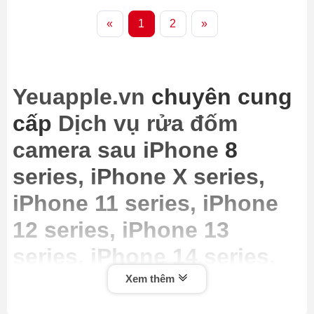
«
1
2
»
Yeuapple.vn
chuyên cung
cấp
Dịch vụ rửa đốm
camera sau iPhone
8
series, iPhone X series,
iPhone 11 series, iPhone
12 series, iPhone 13
series, iPhone 14 series,
iPhone 15 series giá rẻ
Xem thêm
nhất Hà Nội, cam kết uy