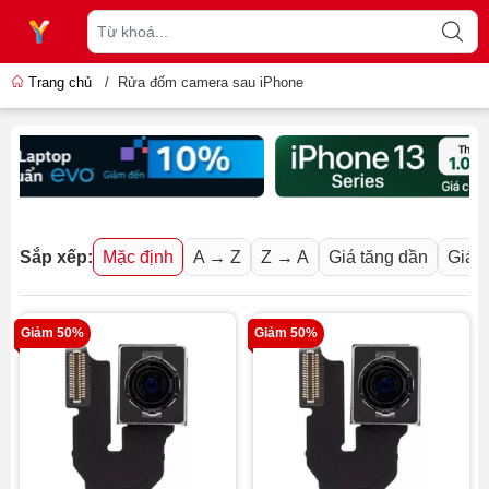
Trang chủ
/
Rửa đốm camera sau iPhone
Sắp xếp:
Mặc định
A → Z
Z → A
Giá tăng dần
Giá 
Giảm 50%
Giảm 50%