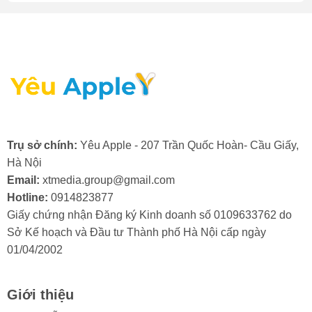
tín, chất lượng hàng đầu.
Chúng tôi cung cấp dịch
vụ rửa đốm camera sau
iPhone nhanh chóng, đảm
bảo sửa nhanh lấy ngay.
Trụ sở chính:
Yêu Apple - 207 Trần Quốc Hoàn- Cầu Giấy,
Với cam kết linh kiện
Hà Nội
chính hãng, Yeuapple.vn
Email:
xtmedia.group@gmail.com
Hotline:
0914823877
là lựa chọn số một cho
Giấy chứng nhận Đăng ký Kinh doanh số 0109633762 do
dịch vụ rửa đốm camera
Sở Kế hoạch và Đầu tư Thành phố Hà Nội cấp ngày
01/04/2002
sau iPhone giá rẻ, uy tín,
chất lượng tại Hà Nội.
Giới thiệu